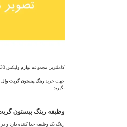
کاملترین مجموعه لوازم ولیکس C30 اعم از (بدنه – موتوری – برقی و …( را از ما بخواهید.
جهت خرید
رینگ پیستون گریت وال ولکس C30 و سایر لوازم موت
بگیرید.
وظیفه رینگ پیستون گریت وال 
رینگ یک وظیفه جدا کننده دارد و د