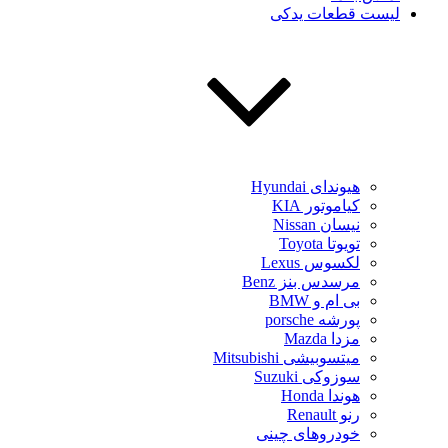
لیست قطعات یدکی
هیوندای Hyundai
کیاموتور KIA
نیسان Nissan
تویوتا Toyota
لکسوس Lexus
مرسدس بنز Benz
بی ام و BMW
پورشه porsche
مزدا Mazda
میتسوبیشی Mitsubishi
سوزوکی Suzuki
هوندا Honda
رنو Renault
خودروهای چینی