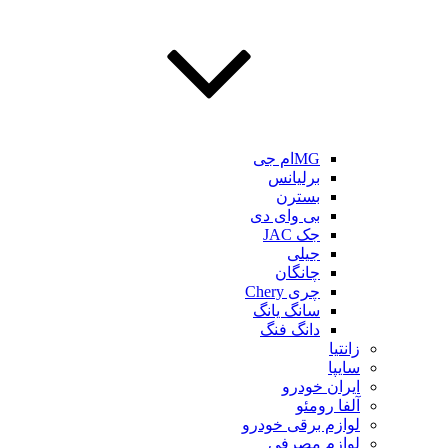
MGام جی
برلیانس
بسترن
بی وای دی
جک JAC
جیلی
چانگان
چری Chery
سانگ یانگ
دانگ فنگ
زانتیا
سایپا
ایران خودرو
آلفا رومئو
لوازم برقی خودرو
لوازم مصرفی