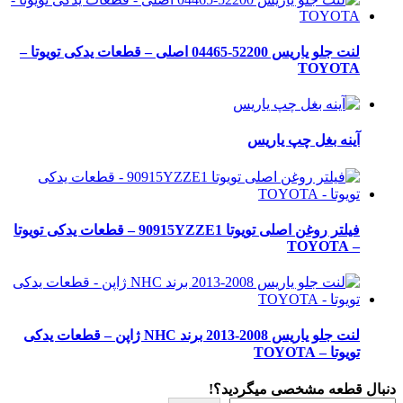
لنت جلو یاریس 52200-04465 اصلی – قطعات یدکی تویوتا –
TOYOTA
آینه بغل چپ یاریس
فیلتر روغن اصلی تویوتا 90915YZZE1 – قطعات یدکی تویوتا
– TOYOTA
لنت جلو یاریس 2008-2013 برند NHC ژاپن – قطعات یدکی
تویوتا – TOYOTA
دنبال قطعه مشخصی میگردید؟!