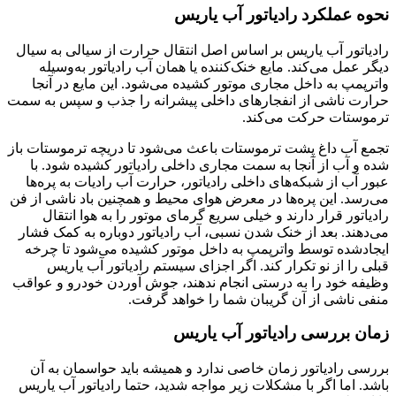
نحوه عملکرد رادیاتور آب یاریس
رادیاتور آب یاریس بر اساس اصل انتقال حرارت از سیالی به سیال
دیگر عمل می‌کند. مایع خنک‌کننده یا همان آب رادیاتور به‌وسیله
واترپمپ به داخل مجاری موتور کشیده می‌شود. این مایع در آنجا
حرارت ناشی از انفجارهای داخلی پیشرانه را جذب و سپس به سمت
ترموستات حرکت می‌کند.
تجمع آب داغ پشت ترموستات باعث می‌شود تا دریچه ترموستات باز
شده و آب از آنجا به سمت مجاری داخلی رادیاتور کشیده شود. با
عبور آب از شبکه‌های داخلی رادیاتور، حرارت آب رادیات به پره‌ها
می‌رسد. این پره‌ها در معرض هوای محیط و همچنین باد ناشی از فن
رادیاتور قرار دارند و خیلی سریع گرمای موتور را به هوا انتقال
می‌دهند. بعد از خنک شدن نسبی، آب رادیاتور دوباره به کمک فشار
ایجادشده توسط واترپمپ به داخل موتور کشیده می‌شود تا چرخه
قبلی را از نو تکرار کند. اگر اجزای سیستم رادیاتور آب یاریس
وظیفه خود را به درستی انجام ندهند، جوش آوردن خودرو و عواقب
منفی ناشی از آن گریبان شما را خواهد گرفت.
زمان بررسی رادیاتور آب یاریس
بررسی رادیاتور زمان خاصی ندارد و همیشه باید حواسمان به آن
باشد. اما اگر با مشکلات زیر مواجه شدید، حتما رادیاتور آب یاریس