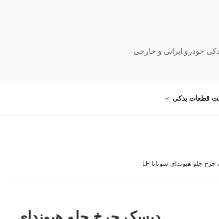
دکی خودرو ایرانی و خارجی
ت قطعات یدکی
رخ جلو هیوندای سوناتا LF
دیسک چرخ جلو هیوندای