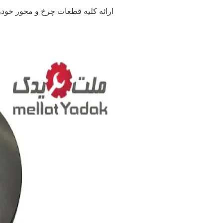
ارائه کلیه قطعات چرخ و محور خودروهای(هیوندای Hyundai) برای تمام