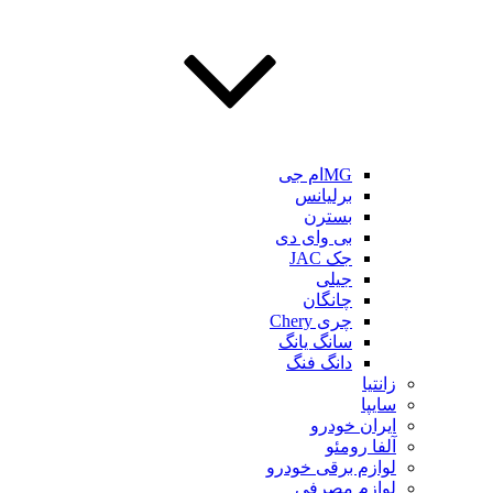
MGام جی
برلیانس
بسترن
بی وای دی
جک JAC
جیلی
چانگان
چری Chery
سانگ یانگ
دانگ فنگ
زانتیا
سایپا
ایران خودرو
آلفا رومئو
لوازم برقی خودرو
لوازم مصرفی