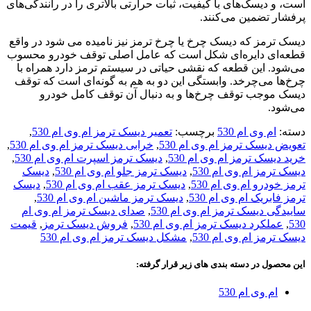
است، و دیسک‌های با کیفیت، ثبات حرارتی بالاتری را در رانندگی‌های
پرفشار تضمین می‌کنند.
دیسک ترمز که دیسک چرخ یا چرخ ترمز نیز نامیده می شود در واقع
قطعه‌ای دایره‌ای شکل است که عامل اصلی توقف خودرو محسوب
می‌شود. این قطعه که نقشی حیاتی در سیستم ترمز دارد همراه با
چرخ‌ها می‌چرخد. وابستگی این دو به هم به گونه‌ای است که توقف
دیسک موجب توقف چرخ‌ها و به دنبال آن توقف کامل خودرو
می‌شود.
دسته:
ام وی ام 530
برچسب:
تعمیر دیسک ترمز ام وی ام 530
,
تعویض دیسک ترمز ام وی ام 530
,
خرابی دیسک ترمز ام وی ام 530
,
خرید دیسک ترمز ام وی ام 530
,
دیسک ترمز اسپرت ام وی ام 530
,
دیسک ترمز ام وی ام 530
,
دیسک ترمز جلو ام وی ام 530
,
دیسک
ترمز خودرو ام وی ام 530
,
دیسک ترمز عقب ام وی ام 530
,
دیسک
ترمز فابریک ام وی ام 530
,
دیسک ترمز ماشین ام وی ام 530
,
ساییدگی دیسک ترمز ام وی ام 530
,
صدای دیسک ترمز ام وی ام
530
,
عملکرد دیسک ترمز ام وی ام 530
,
فروش دیسک ترمز
,
قیمت
دیسک ترمز ام وی ام 530
,
مشکل دیسک ترمز ام وی ام 530
این محصول در دسته بندی های زیر قرار گرفته:
ام وی ام 530