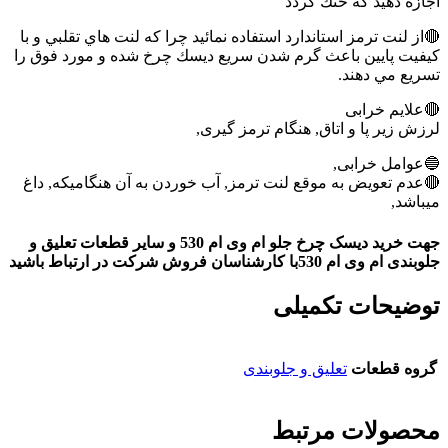
اجازه دهيد كه خنك گردد
🔴از لنت ترمز استاندارد استفاده نمائيد چرا كه لنت هاي تقلبي و با
كيفيت پايين باعث گرم شدن سريع ديسك چرخ شده و مورد فوق را
تسريع مي دهند.
🔴علایم خرابی
لرزش زیر پا و اتاق, هنگام ترمز گیری,
🔵عوامل خرابی,
🔴عدم تعویض به موقع لنت ترمز, آب خوردن به آن هنگامیکه, داغ
میباشد,
جهت خرید دیسک چرخ جلو ام وی ام 530 و سایر قطعات تعلیق و
جلوبندی ام وی ام 530با کارشناسان فروش شرکت در ارتباط باشید
توضیحات تکمیلی
گروه قطعات
تعلیق و جلوبندی
محصولات مرتبط