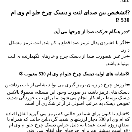
بدهد.
⁉️تشخیص بین صدای لنت و دیسک چرخ جلو ام وی ام
530 ⁉️
✅در هنگام حرکت صدا از چرخها می آید,
⬅️اگر با فشردن پدال ترمز صدا قطع یا کم شد, لنت ترمز مشکل
دارد,
⬅️در غیر اینصورت صدا از دیسک چرخ و خارهای نگهدارنده ی لنت
میتواند باشد,
💢نشانه های اولیه دیسک چرخ جلو ام وی ام 530 معیوب 💢
⬅️لرزش چرخ در زمان ترمز گیری می تواند نشانی از تاب برداشتن
دیسک های ترمز باشد، در صورت وجود این مسئله، معمولا بالانس
دیسک توسط تراشکار انجام می شود اما برای تاب خوردگی شدید،
تعویض دیسک به مراتب اصولی تر از تراشکاری آن است
🎯شايد تا كنون براي شما در حالتي كه ترمز مي گيريد اتفاق افتاده
كه ام وی ام 530 دچار لرزشهاي شديد گردد.اين حالت كه همراه با
صداي زوزه است عمدتا به دليل خرابي دیسک چرخ جلو ام وی ام
530 است وبيشتر هم براي چرخهاي جلو اتفاق مي افتد.