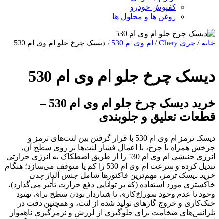
کفپوش خودرو
روغن ها و محلول ها
خانه
/
چری Chery
/
ام وی ام 530
/ دیسک چرخ جلو ام وی ام 530
دیسک چرخ جلو ام وی ام 530
خرید دیسک چرخ جلو ام وی ام 530 –
قطعات تعلیق و جلوبندی
دیسک ترمز ام وی ام 530 با قرار گرفتن بین لنت‌های ترمز و
چرخش همراه با چرخ، با اعمال فشار لنت‌ها بر روی سطح آن،
انرژی جنبشی ام وی ام 530 را از طریق اصطکاک به انرژی حرارتی
تبدیل کرده و سرعت ام وی ام 530 را کم یا متوقف می‌سازد؛ هنگام
خرید دیسک ترمز، مهم‌ترین فاکتورها شامل جنس آلیاژ چدن
خاکستری مورد استفاده (که بر توانایی دفع حرارت تأثیر می‌گذارد)،
وجود یا عدم وجود سوراخ‌کاری یا شیاردار بودن سطح برای بهبود
خنک‌کاری و خروج گازهای تولید شده از لنت، و همچنین دقت در
تلرانس‌های ضخامت برای جلوگیری از لرزش و ترمزگیری ناهموار