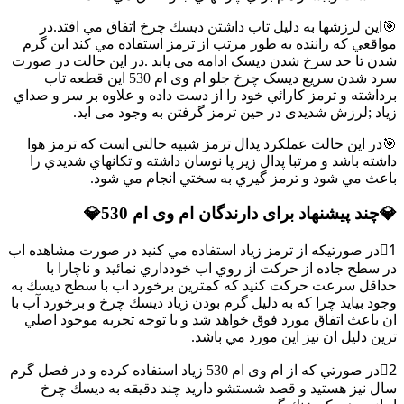
🎯اين لرزشها به دليل تاب داشتن ديسك چرخ اتفاق مي افتد.در
مواقعي كه راننده به طور مرتب از ترمز استفاده مي كند اين گرم
شدن تا حد سرخ شدن دیسک ادامه می یابد .در اين حالت در صورت
سرد شدن سريع دیسک چرخ جلو ام وی ام 530 اين قطعه تاب
برداشته و ترمز كارائي خود را از دست داده و علاوه بر سر و صداي
زياد ;لرزش شدیدی در حین ترمز گرفتن به وجود می اید.
🎯در این حالت عملكرد پدال ترمز شبيه حالتي است كه ترمز هوا
داشته باشد و مرتبا پدال زير پا نوسان داشته و تكانهاي شديدي را
باعث مي شود و ترمز گيري به سختي انجام مي شود.
💎چند پيشنهاد برای دارندگان ام وی ام 530💎
1⃣در صورتيكه از ترمز زياد استفاده مي كنيد در صورت مشاهده اب
در سطح جاده از حركت از روي اب خودداري نمائيد و ناچارا با
حداقل سرعت حركت كنيد كه كمترين برخورد اب با سطح ديسك به
وجود بيايد چرا كه به دليل گرم بودن زياد ديسك چرخ و برخورد آب با
ان باعث اتفاق مورد فوق خواهد شد و با توجه تجربه موجود اصلي
ترين دليل ان نيز اين مورد مي باشد.
2⃣در صورتي كه از ام وی ام 530 زياد استفاده كرده و در فصل گرم
سال نيز هستيد و قصد شستشو داريد چند دقيقه به ديسك چرخ