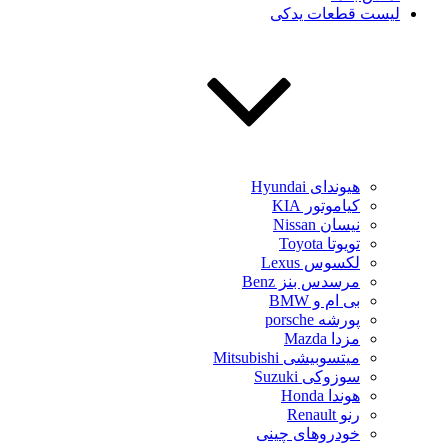
لیست قطعات یدکی
هیوندای Hyundai
کیاموتور KIA
نیسان Nissan
تویوتا Toyota
لکسوس Lexus
مرسدس بنز Benz
بی ام و BMW
پورشه porsche
مزدا Mazda
میتسوبیشی Mitsubishi
سوزوکی Suzuki
هوندا Honda
رنو Renault
خودروهای چینی