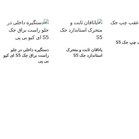
 چپ جک S5
یاتاقان ثابت و متحرک
دستگیره داخلی در جلو
استاندارد جک S5
راست براق جک S5 ای کیو
بی پی