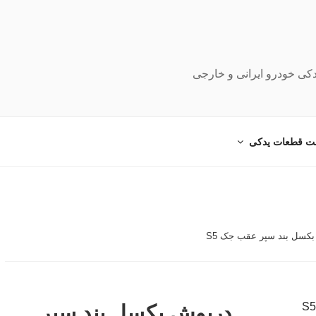
دکی خودرو ایرانی و خارجی
ت قطعات یدکی
کسل بند سپر عقب جک S5
درپوش بکسل بند سپر