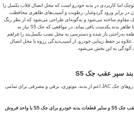
چک اما کاربردی در بدنه خودرو است که محل اتصال قلاب بکسل را
 آن در برابر ورود گردوغبار، رطوبت و آسیب‌های ظاهری محافظت
تیک مقاوم ساخته می‌شود و به‌گونه‌ای طراحی می‌شود که از نظر رنگ
و فرم با سپر جک S5 هماهنگ باشد تا ظاهر بدنه یکدست باقی بماند. در مواقعی که جک S5 نیاز به
عه به‌راحتی باز شده و دسترسی به محل نصب بکسل‌بند را فراهم
علاوه بر حفظ زیبایی خودرو، از آسیب‌دیدگی رزوه یا محل اتصال
 آلودگی به این بخش می‌شود.
 سپر عقب جک S5
فروش و پخش کلیه لوازم یدکی خودروهای جک JAC اعم از بدنه، موتوری، برقی و مصرفی برای تمامی
جهت خرید درپوش بکسل بند سپر عقب جک S5 و سایر قطعات بدنه خودرو برای جک S5 با واحد فروش