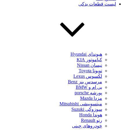
لیست قطعات یدکی
هیوندای Hyundai
کیاموتور KIA
نیسان Nissan
تویوتا Toyota
لکسوس Lexus
مرسدس بنز Benz
بی ام و BMW
پورشه porsche
مزدا Mazda
میتسوبیشی Mitsubishi
سوزوکی Suzuki
هوندا Honda
رنو Renault
خودروهای چینی