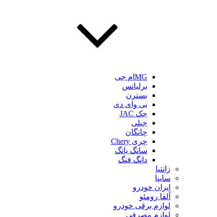
MGام جی
برلیانس
بسترن
بی وای دی
جک JAC
جیلی
چانگان
چری Chery
سانگ یانگ
دانگ فنگ
زانتیا
سایپا
ایران خودرو
آلفا رومئو
لوازم برقی خودرو
لوازم مصرفی