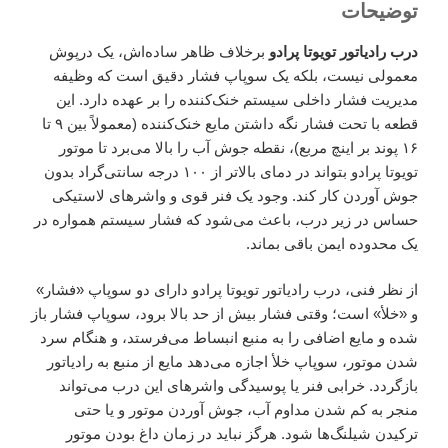
توضیحات
درب رادیاتور تویوتا پرادو
برخلاف ظاهر ساده‌اش، یک درپوش
معمولی نیست، بلکه یک سوپاپ فشار دقیق است که وظیفه
مدیریت فشار داخلی سیستم خنک‌کننده را بر عهده دارد. این
قطعه با تحت فشار نگه داشتن مایع خنک‌کننده (معمولاً بین ۹ تا
۱۶ پوند بر اینچ مربع)، نقطه جوش آب را بالا می‌برد تا موتور
تویوتا پرادو بتواند در دمای بالاتر از ۱۰۰ درجه سانتی‌گراد بدون
جوش آوردن کار کند. وجود یک فنر قوی و واشرهای لاستیکی
حساس در زیر درب، باعث می‌شود که فشار سیستم همواره در
یک محدوده ایمن باقی بماند.
از نظر فنی، درب رادیاتور تویوتا پرادو دارای دو سوپاپ «فشار»
و «خلأ» است؛ وقتی فشار بیش از حد بالا برود، سوپاپ فشار باز
شده و مایع اضافی را به منبع انبساط می‌فرستد، و هنگام سرد
شدن موتور، سوپاپ خلأ اجازه می‌دهد مایع از منبع به رادیاتور
بازگردد. خرابی فنر یا پوسیدگی واشرهای این درب می‌تواند
منجر به کم شدن مداوم آب، جوش آوردن موتور و یا حتی
ترکیدن شیلنگ‌ها شود. هرگز نباید در زمان داغ بودن موتور