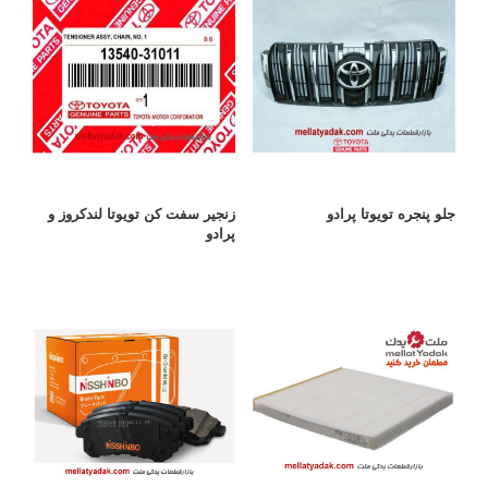
جلو پنجره تویوتا پرادو
زنجیر سفت کن تویوتا لندکروز و
پرادو