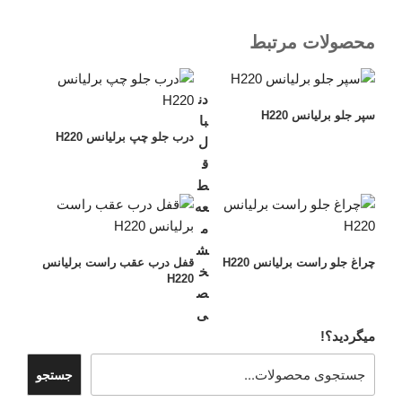
محصولات مرتبط
دن
سپر جلو برلیانس H220
با
درب جلو چپ برلیانس H220
ل
ق
ط
عه
م
ش
چراغ جلو راست برلیانس H220
قفل درب عقب راست برلیانس
خ
H220
ص
ی
میگردید؟!
جستجو