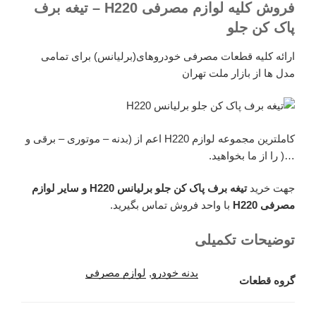
فروش کلیه لوازم مصرفی H220 – تیغه برف
پاک کن جلو
ارائه کلیه قطعات مصرفی خودروهای(برلیانس) برای تمامی
مدل ها از بازار ملت تهران
کاملترین مجموعه لوازم H220 اعم از (بدنه – موتوری – برقی و
…( را از ما بخواهید.
جهت خرید
تیغه برف پاک کن جلو برلیانس H220 و سایر لوازم
مصرفی H220
با واحد فروش تماس بگیرید.
توضیحات تکمیلی
بدنه خودرو
,
لوازم مصرفی
گروه قطعات