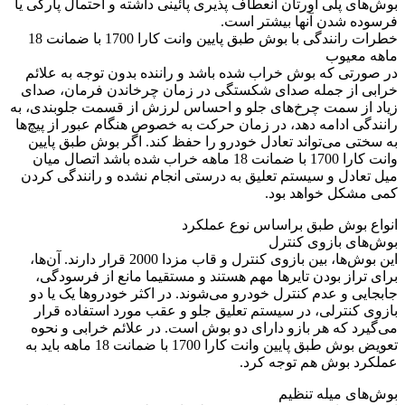
بوش‌های پلی اورتان انعطاف پذیری پائینی داشته و احتمال پارگی یا
فرسوده شدن آنها بیشتر است.
خطرات رانندگی با بوش طبق پایین وانت کارا 1700 با ضمانت 18
ماهه معیوب
در صورتی که بوش خراب شده باشد و راننده بدون توجه به علائم
خرابی از جمله صدای شکستگی در زمان چرخاندن فرمان، صدای
زیاد از سمت چرخ‌های جلو و احساس لرزش از قسمت جلوبندی، به
رانندگی ادامه دهد، در زمان حرکت به خصوص هنگام عبور از پیچ‌ها
به سختی می‌تواند تعادل خودرو را حفظ کند. اگر بوش طبق پایین
وانت کارا 1700 با ضمانت 18 ماهه خراب شده باشد اتصال میان
میل تعادل و سیستم تعلیق به درستی انجام نشده و رانندگی کردن
کمی مشکل خواهد بود.
انواع بوش طبق براساس نوع عملکرد
بوش‌های بازوی کنترل
این بوش‌ها، بین بازوی کنترل و قاب مزدا 2000 قرار دارند. آن‌ها،
برای تراز بودن تایرها مهم هستند و مستقیما مانع از فرسودگی،
جابجایی و عدم کنترل خودرو می‌شوند. در اکثر خودروها یک یا دو
بازوی کنترلی، در سیستم تعلیق جلو و عقب مورد استفاده قرار
می‌گیرد که هر بازو دارای دو بوش است. در علائم خرابی و نحوه
تعویض بوش طبق پایین وانت کارا 1700 با ضمانت 18 ماهه باید به
عملکرد بوش هم توجه کرد.
بوش‌های میله تنظیم