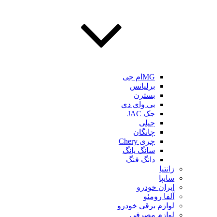
MGام جی
برلیانس
بسترن
بی وای دی
جک JAC
جیلی
چانگان
چری Chery
سانگ یانگ
دانگ فنگ
زانتیا
سایپا
ایران خودرو
آلفا رومئو
لوازم برقی خودرو
لوازم مصرفی