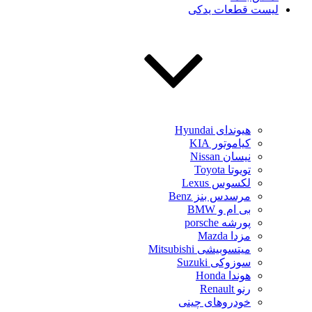
لیست قطعات یدکی
هیوندای Hyundai
کیاموتور KIA
نیسان Nissan
تویوتا Toyota
لکسوس Lexus
مرسدس بنز Benz
بی ام و BMW
پورشه porsche
مزدا Mazda
میتسوبیشی Mitsubishi
سوزوکی Suzuki
هوندا Honda
رنو Renault
خودروهای چینی