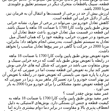
قطعه، سیبک یاقطعات متحرک دیگر در سیستم تعلیق و جلوبندی
مزدا 2000 باشد.
لرزش بیش از حد در برخی از قسمت‌ها و انتقال آن به فرمان نیز،
یکی از دلایل خرابی این قطعه است.
کاهش تعادل خودرو نیز، می‌تواند در برخی از موارد، نشانه خرابی
بوش طبق پایین وانت کارا 1700 با ضمانت 18 ماهه یا سیبک باشد.
این قطعه در قسمت میل تعادل خودرو، باعث حفظ تعادل آن
می‌شود و در صورت خرابی، وظیفه خود را که همان اتصال میل
تعادل به سیستم تعلیق است، به‌درستی انجام نخواهد داد؛ بنابراین،
مزدا 2000 در حرکت یا گاهی در سر پیچ‌ها تعادل مناسب را نخواهد
داشت.
نحوه تعویض بوش طبق پایین وانت کارا 1700 با ضمانت 18 ماهه
در رابطه با تعویض بوش طبق باید گفت که درجه خرابی سیبک و
بوش متفاوت می باشد در صورتی که شکل لبه های خارجی بوش
تغییر کند نیاز به تعویض این قطعه نیست اما در صورتی که ترک
بردارد یا پاره شود می بایستی که تعویض شود در رابطه با تعویض آن
نیز بهتر است خودرو را نزد تعمیرکار ماهر ببرید .زیرا در صورتی که
این قطعه تعویض نشود مشکلاتی را برای خودرو مزدا 2000 به بار
می آورد .
عمر مفید بوش چقدر است ؟
عمر مفید بوش طبق پایین وانت کارا 1700 با ضمانت 18 ماهه به
کیفیت قطعه و جنس آن بستگی دارد. بوش‌های لاستیکی به دلیل
انعطاف پذیری بالا و مقاومت در برابر دما دوام بیشتری دارند اما