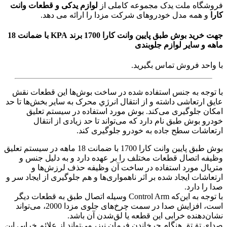
فروشگاه ملت یدک مجموعه کاملی از
لوازم یدکی و قطعات وانت
کارا
و همه مدل خودروهای شرکت مزدا را ارائه می دهد.
جهت خرید بوش طبق پایین وانت کارا 1700 برند KPA با ضمانت 18
ماهه و سایر لوازم جلوبندی
با واحد فروش تماس بگیرید.
با توجه به جنس استفاده شده در ساخت بوش‌ها این قطعات نقش
عایق ارتعاشی داشته و از انتقال انرژي محرک به سایر بخش‌ها تا حد
امکان جلوگیری می‌کند. بوش مورد استفاده در سیستم تعلیق
خودرو بوش طبق نام دارد که می‌تواند تا حد زیادی از انتقال
ارتعاشات سطح جاده به خودرو جلوگیری کند.
بوش طبق پایین وانت کارا 1700 با ضمانت 18 ماهه در سیستم تعلیق
وظیفه اتصال قطعات مختلف را بر عهده دارد و به دلیل جنس و
متریال مورد استفاده در ساخت آن وظیفه حذف لرزش‌ها و
ارتعاشات ایجاد شده بر اثر ناهمواری‌ها و هم جلوگیری از ایجاد سر و
صدا را دارد.
با توجه به این‌که Control Arm وسیله اتصال طبق به قطعات دیگر
است، افزایش صدا در سمت چرخ‌های جلوی مزدا 2000، می‌تواند
نشان‌دهنده خرابی این قطعه یا لق‌شدن آن باشد.
صدای تق‌تق هنگام چرخاندن فرمان نیز، می‌تواند از علائم خرابی این