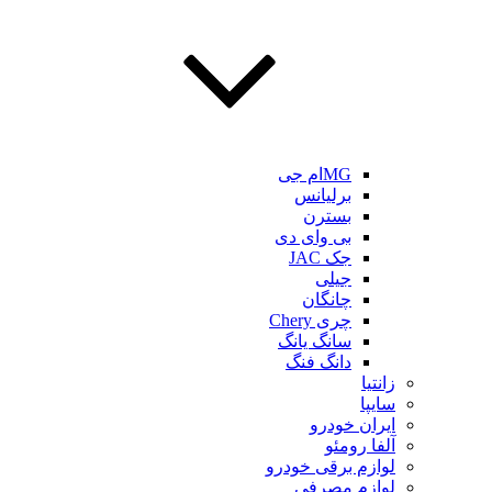
MGام جی
برلیانس
بسترن
بی وای دی
جک JAC
جیلی
چانگان
چری Chery
سانگ یانگ
دانگ فنگ
زانتیا
سایپا
ایران خودرو
آلفا رومئو
لوازم برقی خودرو
لوازم مصرفی