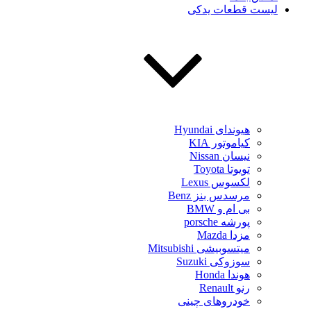
لیست قطعات یدکی
هیوندای Hyundai
کیاموتور KIA
نیسان Nissan
تویوتا Toyota
لکسوس Lexus
مرسدس بنز Benz
بی ام و BMW
پورشه porsche
مزدا Mazda
میتسوبیشی Mitsubishi
سوزوکی Suzuki
هوندا Honda
رنو Renault
خودروهای چینی