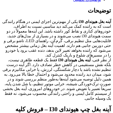
توضیحات
آینه بغل هیوندای i30
یکی از مهم‌ترین اجزای ایمنی در هنگام رانندگی
است که به راننده کمک می‌کند دید مناسبی نسبت به اطراف،
خودروهای کناری و نقاط کور داشته باشد. این آینه‌ها معمولاً در دو
سمت هیوندای i30 نصب می‌شوند و در بسیاری از مدل‌های جدید،
قابلیت‌هایی مثل تنظیم برقی، گرم‌کن، راهنمای LED، تاشو برقی و
حتی دوربین جانبی هم دارند. اهمیت آینه بغل زمانی بیشتر مشخص
می‌شود که راننده بخواهد تغییر لاین بدهد، دنده عقب برود یا خودرو
را در مسیرهای شلوغ و باریک کنترل کند.
از نظر فنی،
آینه بغل هیوندای i30
فقط یک قطعه ظاهری نیست،
بلکه نقش مستقیمی در کاهش خطر تصادف دارد. اگر آینه درست
تنظیم نشده باشد یا دچار شکستگی، لرزش، یا خرابی مکانیزم برقی
شود، میدان دید راننده محدود می‌شود و احتمال خطا بالا می‌رود. به
همین دلیل توصیه می‌شود آینه‌ها به‌طور منظم بررسی شوند و در
صورت ترک‌خوردگی شیشه، خرابی موتور تنظیم، یا شل شدن پایه،
سریعاً تعمیر یا تعویض شوند. در خودروهای امروزی، آینه بغل بخشی
از سیستم کامل ایمنی و راحتی رانندگی محسوب می‌شود، نه فقط
یک وسیله جانبی.
آینه بغل چپ هیوندای I30 – فروش کلیه