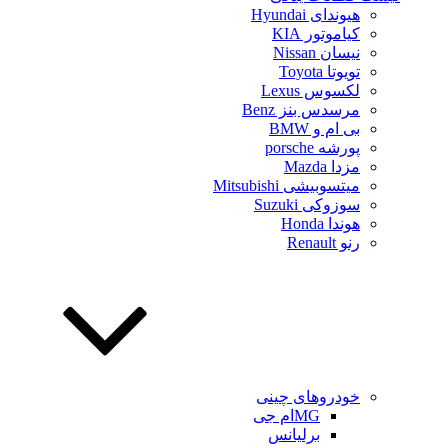
هیوندای Hyundai
کیاموتور KIA
نیسان Nissan
تویوتا Toyota
لکسوس Lexus
مرسدس بنز Benz
بی ام و BMW
پورشه porsche
مزدا Mazda
میتسوبیشی Mitsubishi
سوزوکی Suzuki
هوندا Honda
رنو Renault
خودروهای چینی
MGام جی
برلیانس