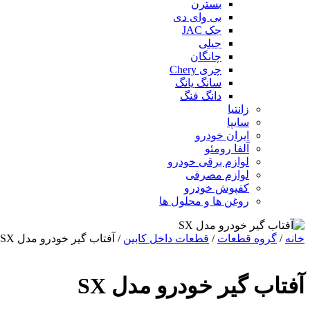
بسترن
بی وای دی
جک JAC
جیلی
چانگان
چری Chery
سانگ یانگ
دانگ فنگ
زانتیا
سایپا
ایران خودرو
آلفا رومئو
لوازم برقی خودرو
لوازم مصرفی
کفپوش خودرو
روغن ها و محلول ها
خانه
/
گروه قطعات
/
قطعات داخل کابین
/ آفتاب گیر خودرو مدل SX
آفتاب گیر خودرو مدل SX