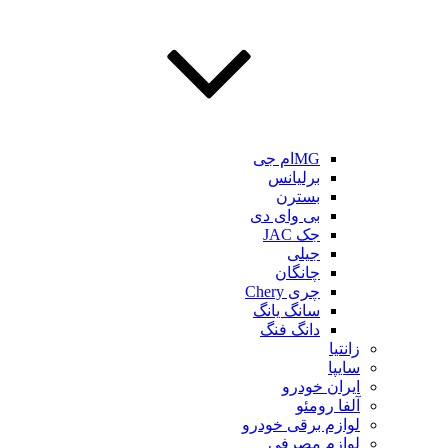
MGام جی
برلیانس
بسترن
بی وای دی
جک JAC
جیلی
چانگان
چری Chery
سانگ یانگ
دانگ فنگ
زانتیا
سایپا
ایران خودرو
آلفا رومئو
لوازم برقی خودرو
لوازم مصرفی