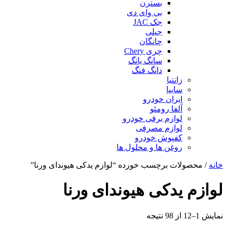
بسترن
بی وای دی
جک JAC
جیلی
چانگان
چری Chery
سانگ یانگ
دانگ فنگ
زانتیا
سایپا
ایران خودرو
آلفا رومئو
لوازم برقی خودرو
لوازم مصرفی
کفپوش خودرو
روغن ها و محلول ها
خانه
/ محصولات برچسب خورده “لوازم یدکی هیوندای ورنا”
لوازم یدکی هیوندای ورنا
مرتب‌سازی
نمایش 1–12 از 98 نتیجه
بر