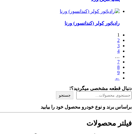
رادیاتور کولر (کندانسور) ورنا
1
2
3
4
…
7
8
9
←
دنبال قطعه مشخصی میگردید؟!
جستجو
براساس برند و نوع خودرو محصول خود را بیابید
فیلتر محصولات