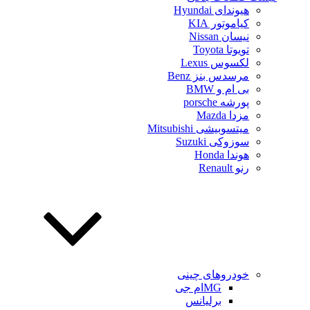
هیوندای Hyundai
کیاموتور KIA
نیسان Nissan
تویوتا Toyota
لکسوس Lexus
مرسدس بنز Benz
بی ام و BMW
پورشه porsche
مزدا Mazda
میتسوبیشی Mitsubishi
سوزوکی Suzuki
هوندا Honda
رنو Renault
خودروهای چینی
MGام جی
برلیانس