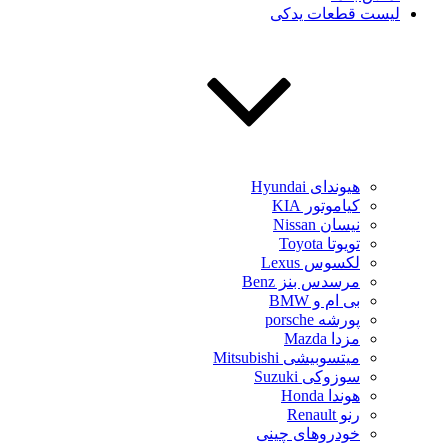
لیست قطعات یدکی
هیوندای Hyundai
کیاموتور KIA
نیسان Nissan
تویوتا Toyota
لکسوس Lexus
مرسدس بنز Benz
بی ام و BMW
پورشه porsche
مزدا Mazda
میتسوبیشی Mitsubishi
سوزوکی Suzuki
هوندا Honda
رنو Renault
خودروهای چینی