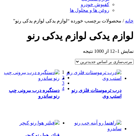
کفپوش خودرو
روغن ها و محلول ها
خانه
/ محصولات برچسب خورده “لوازم یدکی لوازم یدکی رنو”
لوازم یدکی لوازم یدکی رنو
مرتب‌سازی
نمایش 1–12 از 1000 نتیجه
بر
اساس
جدیدترین
1
2
3
4
درب ترموستات فلزی رنو
دستگیره درب بیرونی چپ
استپ وی
رنو ساندرو
فیلتر هوا رنو کپچر