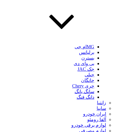
MGام جی
برلیانس
بسترن
بی وای دی
جک JAC
جیلی
چانگان
چری Chery
سانگ یانگ
دانگ فنگ
زانتیا
سایپا
ایران خودرو
آلفا رومئو
لوازم برقی خودرو
لوازم مصرفی