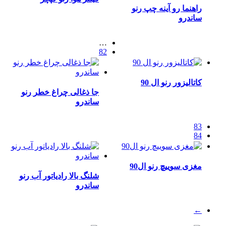
راهنما رو آینه چپ رنو
ساندرو
…
82
کاتالیزور رنو ال 90
جا ذغالی چراغ خطر رنو
ساندرو
83
84
مغزی سوییچ رنو ال90
شلنگ بالا رادیاتور آب رنو
ساندرو
←