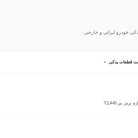
دکی خودرو ایرانی و خارجی
ت قطعات یدکی
ز بنز CLA45”