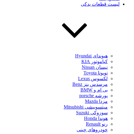
لیست قطعات یدکی
هیوندای Hyundai
کیاموتور KIA
نیسان Nissan
تویوتا Toyota
لکسوس Lexus
مرسدس بنز Benz
بی ام و BMW
پورشه porsche
مزدا Mazda
میتسوبیشی Mitsubishi
سوزوکی Suzuki
هوندا Honda
رنو Renault
خودروهای چینی