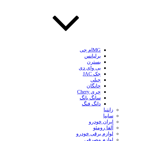
MGام جی
برلیانس
بسترن
بی وای دی
جک JAC
جیلی
چانگان
چری Chery
سانگ یانگ
دانگ فنگ
زانتیا
سایپا
ایران خودرو
آلفا رومئو
لوازم برقی خودرو
لوازم مصرفی