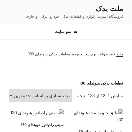
فتن
ملت یدک
ه
فروشگاه اینترنتی لوازم و قطعات یدکی خودرو ایرانی و خارجی
حتوا
منو سایت
خانه
/ محصولات برچسب خورده “قطعات یدکی هیوندای i30”
قطعات یدکی هیوندای I30
مرتب‌سازی
نمایش 1–12 از 134 نتیجه
بر
اساس
جدیدترین
سینی رادیاتور هیوندای I30
طبق جلو راست هیوندای I30