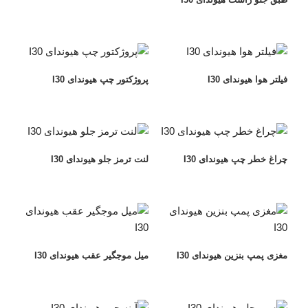
فیلتر هوا هیوندای I30
پروژکتور چپ هیوندای I30
چراغ خطر چپ هیوندای I30
لنت ترمز جلو هیوندای I30
مغزی پمپ بنزین هیوندای I30
میل موجگیر عقب هیوندای I30