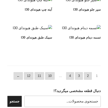
سپر جلو هیوندای I30
آینه چپ هیوندای I30
تسمه دینام هیوندای I30
سیبک طبق هیوندای I30
←
12
11
10
…
4
3
2
1
دنبال قطعه مشخصی میگردید؟!
جستجو