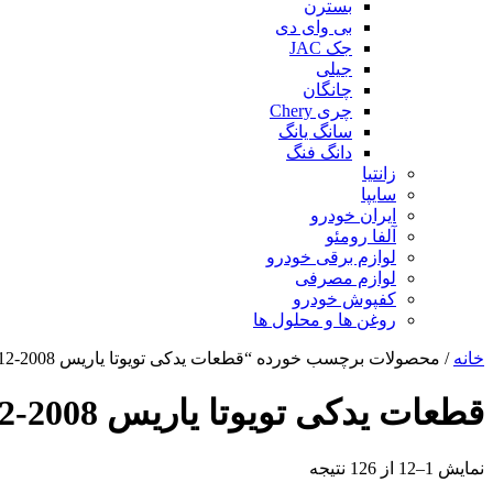
بسترن
بی وای دی
جک JAC
جیلی
چانگان
چری Chery
سانگ یانگ
دانگ فنگ
زانتیا
سایپا
ایران خودرو
آلفا رومئو
لوازم برقی خودرو
لوازم مصرفی
کفپوش خودرو
روغن ها و محلول ها
خانه
/ محصولات برچسب خورده “قطعات یدکی تویوتا یاریس 2008-2012”
قطعات یدکی تویوتا یاریس 2008-2012
مرتب‌سازی
نمایش 1–12 از 126 نتیجه
بر