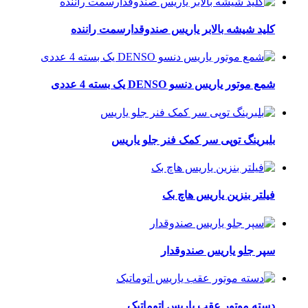
کلید شیشه بالابر یاریس صندوقدارسمت راننده
شمع موتور یاریس دنسو DENSO یک بسته 4 عددی
بلبرینگ توپی سر کمک فنر جلو یاریس
فیلتر بنزین یاریس هاچ بک
سپر جلو یاریس صندوقدار
دسته موتور عقب یاریس اتوماتیک