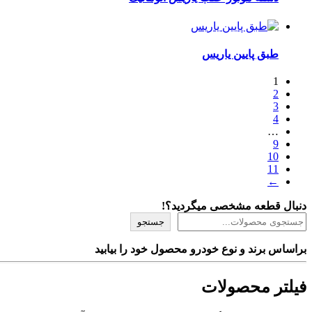
طبق پایین یاریس
1
2
3
4
…
9
10
11
←
دنبال قطعه مشخصی میگردید؟!
جستجو
براساس برند و نوع خودرو محصول خود را بیابید
فیلتر محصولات