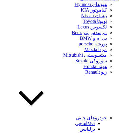
هیوندای Hyundai
کیاموتور KIA
نیسان Nissan
تویوتا Toyota
لکسوس Lexus
مرسدس بنز Benz
بی ام و BMW
پورشه porsche
مزدا Mazda
میتسوبیشی Mitsubishi
سوزوکی Suzuki
هوندا Honda
رنو Renault
خودروهای چینی
MGام جی
برلیانس