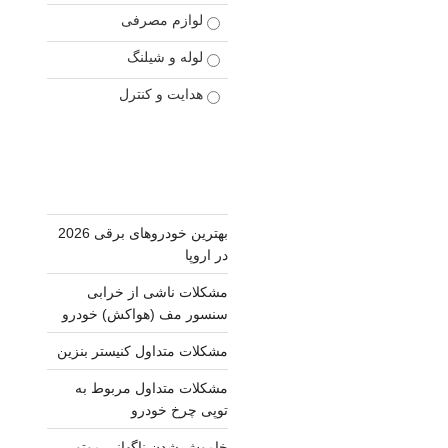
لوازم مصرفی
لوله و شیلنگ
هدایت و کنترل
بهترین خودروهای برقی 2026
در اروپا
مشکلات ناشی از خرابی
سنسور مف (هواکش) خودرو
مشکلات متداول کنیستر بنزین
مشکلات متداول مربوط به
توپی چرخ خودرو
خاموش شدن ناگهانی موتور