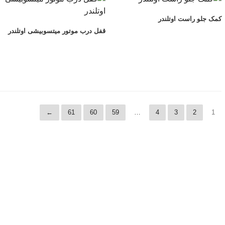
کمک جلو راست اوتلندر
قفل درب موتور میتسوبیشی اوتلندر
←
61
60
59
…
4
3
2
1