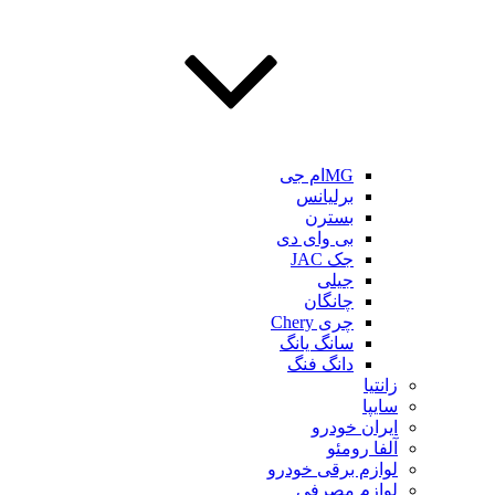
MGام جی
برلیانس
بسترن
بی وای دی
جک JAC
جیلی
چانگان
چری Chery
سانگ یانگ
دانگ فنگ
زانتیا
سایپا
ایران خودرو
آلفا رومئو
لوازم برقی خودرو
لوازم مصرفی