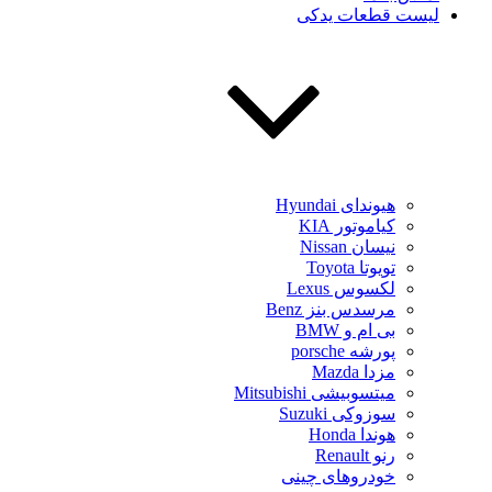
لیست قطعات یدکی
هیوندای Hyundai
کیاموتور KIA
نیسان Nissan
تویوتا Toyota
لکسوس Lexus
مرسدس بنز Benz
بی ام و BMW
پورشه porsche
مزدا Mazda
میتسوبیشی Mitsubishi
سوزوکی Suzuki
هوندا Honda
رنو Renault
خودروهای چینی