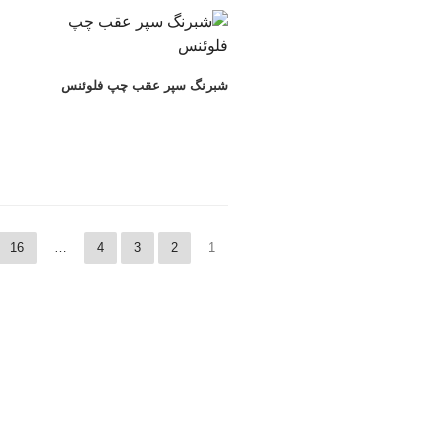
شبرنگ سپر عقب چپ فلوئنس
16
…
4
3
2
1