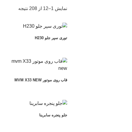
مرتب‌ساز
نمایش 1–12 از 208 نتیجه
بر
اساس
جدیدترین
توری سپر جلو H230
قاب روی موتور MVM X33 NEW
جلو پنجره سابرینا