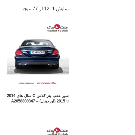
مرتب‌سازی
نمایش 1–12 از 77 نتیجه
بر
اساس
جدیدترین
سپر عقب بنز کلاس C سال های 2014
تا 2015 (اورجینال) – A2058800347