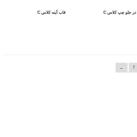
در جلو چپ کلاس C
قاب آینه کلاس C
←
7