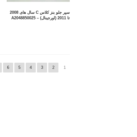
سپر جلو بنز کلاس C سال های 2008
تا 2011 (اورجینال) – A2048850025
6
5
4
3
2
1