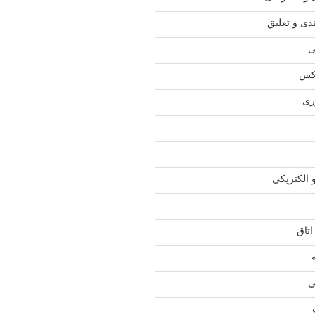
دی و تعلیق
ی
کس
ری
 الکتریکی
اتاق
ی