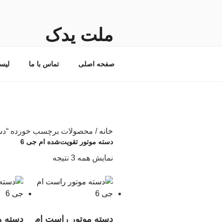
فتن
ه
حتوا
ملت یدک
فروشگاه اینترنتی لوازم و قطعات ی
صفحه اصلی
تماس با ما
لیس
خانه
/ محصولات برچسب خورده “دسته 
دسته موتور تقویت‌شده ام جی 6
مرتب‌سازی
نمایش همه 3 نتیجه
بر
اساس
جدیدترین
دسته موتور راست ام
دسته م