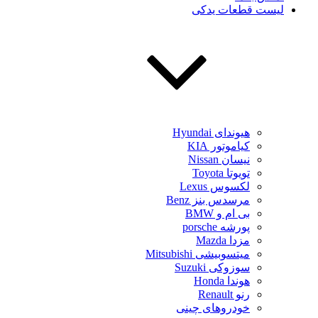
لیست قطعات یدکی
هیوندای Hyundai
کیاموتور KIA
نیسان Nissan
تویوتا Toyota
لکسوس Lexus
مرسدس بنز Benz
بی ام و BMW
پورشه porsche
مزدا Mazda
میتسوبیشی Mitsubishi
سوزوکی Suzuki
هوندا Honda
رنو Renault
خودروهای چینی