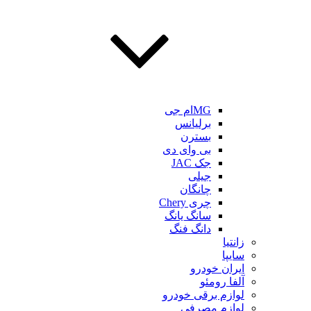
MGام جی
برلیانس
بسترن
بی وای دی
جک JAC
جیلی
چانگان
چری Chery
سانگ یانگ
دانگ فنگ
زانتیا
سایپا
ایران خودرو
آلفا رومئو
لوازم برقی خودرو
لوازم مصرفی