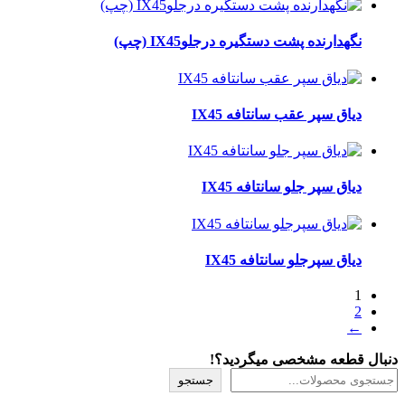
نگهدارنده پشت دستگیره درجلوIX45 (چپ)
دیاق سپر عقب سانتافه IX45
دیاق سپر جلو سانتافه IX45
دیاق سپرجلو سانتافه IX45
1
2
←
دنبال قطعه مشخصی میگردید؟!
جستجو