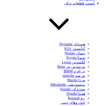
لیست قطعات یدکی
هیوندای Hyundai
کیاموتور KIA
نیسان Nissan
تویوتا Toyota
لکسوس Lexus
مرسدس بنز Benz
بی ام و BMW
پورشه porsche
مزدا Mazda
میتسوبیشی Mitsubishi
سوزوکی Suzuki
هوندا Honda
رنو Renault
خودروهای چینی