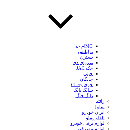
MGام جی
برلیانس
بسترن
بی وای دی
جک JAC
جیلی
چانگان
چری Chery
سانگ یانگ
دانگ فنگ
زانتیا
سایپا
ایران خودرو
آلفا رومئو
لوازم برقی خودرو
لوازم مصرفی