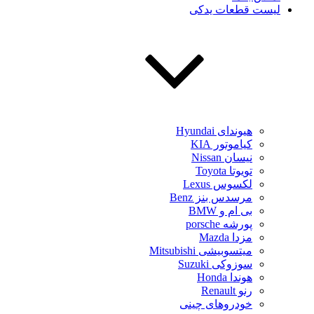
لیست قطعات یدکی
هیوندای Hyundai
کیاموتور KIA
نیسان Nissan
تویوتا Toyota
لکسوس Lexus
مرسدس بنز Benz
بی ام و BMW
پورشه porsche
مزدا Mazda
میتسوبیشی Mitsubishi
سوزوکی Suzuki
هوندا Honda
رنو Renault
خودروهای چینی