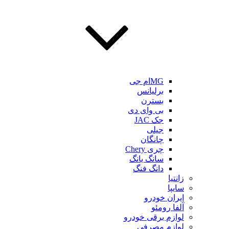
MGام جی
برلیانس
بسترن
بی وای دی
جک JAC
جیلی
چانگان
چری Chery
سانگ یانگ
دانگ فنگ
زانتیا
سایپا
ایران خودرو
آلفا رومئو
لوازم برقی خودرو
لوازم مصرفی