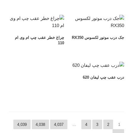
جک درب موتور لکسوس RX350
چراغ خطر عقب چپ ام وی ام
110
درب عقب چپ لیفان 620
4,039
4,038
4,037
…
4
3
2
1