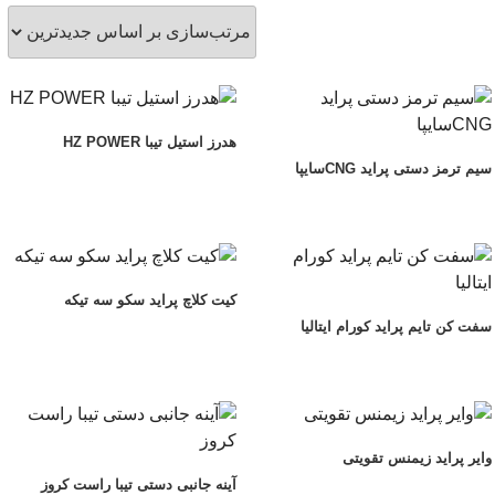
تب‌سازی
ساس
یدترین
هدرز استیل تیبا HZ POWER
سیم ترمز دستی پراید CNGسایپا
کیت کلاچ پراید سکو سه تیکه
سفت کن تایم پراید کورام ایتالیا
وایر پراید زیمنس تقویتی
آینه جانبی دستی تیبا راست کروز