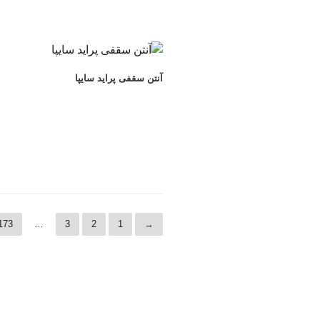
آنتن سقفی پراید سایپا
173
…
3
2
1
→