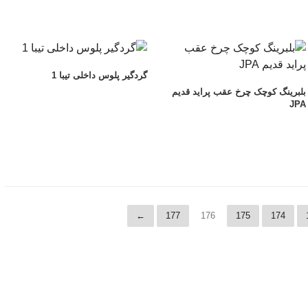
گردگیر پلوس داخلی تیبا 1
بلبرینگ کوچک چرخ عقب پراید قدیم
JPA
←
177
176
175
174