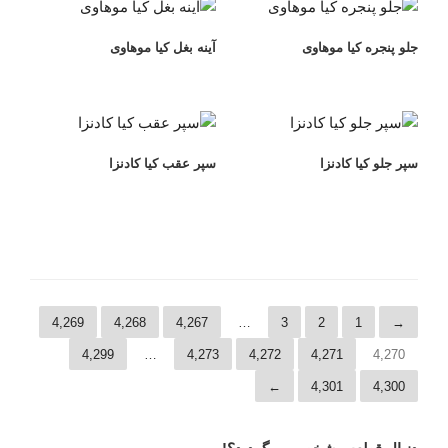
جلو پنجره کیا موهاوی
آینه بغل کیا موهاوی
سپر جلو کیا کادنزا
سپر عقب کیا کادنزا
4,269
4,268
4,267
…
3
2
1
→
4,299
…
4,273
4,272
4,271
4,270
←
4,301
4,300