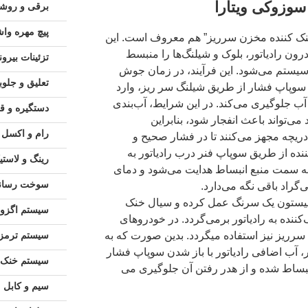
سوزوکی ویتارا
برقی و روشن
پیچ مهره وا
نک کننده مخزن سرریز” هم معروف است. این
ون رادیاتور، بلوک و شیلنگ‌ها را منبسط
تزئینات بیرو
 سیستم می‌شود. این فرآیند، در زمان جوش
تعلیق و جلوب
ن سوپاپ فشار از طریق شیلنگ سر ریز، وارد
آب جلوگیری می‌کند. در این شرایط، آب‌بندی
دستگیره و ق
می‌تواند باعث انفجار شود، بنابراین
رام و اکسل
دریچه مجهز می‌کنند تا در فشار صحیح و
نده از طریق سوپاپ فنر درب رادیاتور به
رینگ و لاستی
ه سمت منبع انبساط هدایت می‌شود و دمای
سوخت رسان
 پیستون یک سرنگ عمل کرده و سیال خنک
سیستم اگزوز
ننده به رادیاتور برمی‌گردد. در خودروهای
سرریز نیز استفاده میگردد. بدین صورت که به
سیستم ترمز
 آب اضافی رادیاتور با باز شدن سوپاپ فشار
سیستم خنک ک
نبساط شده و از هدر رفتن آن جلوگیری می
سیم و کابل