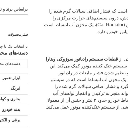
براساس برند و نو
 است که فشار اضافی سیالات گرم شده را
گردش، درون سیستم‌های حرارت مرکزی را
جبران می‌کند. مخزن رادیاتور ماشین (Car Radiator)، یک مخزن آب انبساط است
تور خودرو دارد.
فیلتر محصولات
با انتخاب یک یا چ
دسته‌های مح
کی از
قطعات سیستم رادیاتور سوزوکی ویتارا
دسته‌های م
سیستم خنک کننده موتور کمک می‌کند. این
تنظیم شدن فشار مایعات در رادیاتور
ابزار تعمیر
قع یک مخزن آب انبساط است که در سیستم
گیرد و فشار اضافی سیالات گرم شده را
ایربگ
اند منجر به ترکیدن و انفجار لوله‌های آب
بخاری و کولر
رادیاتور شود.گنجایش یک مخزن انبساط خودرو حدود ۲ لیتر و جنس آن از معمولا
خشی از سیستم خنک‌کننده موتور عمل می‌کند.
بدنه خودرو
برقی و الکت