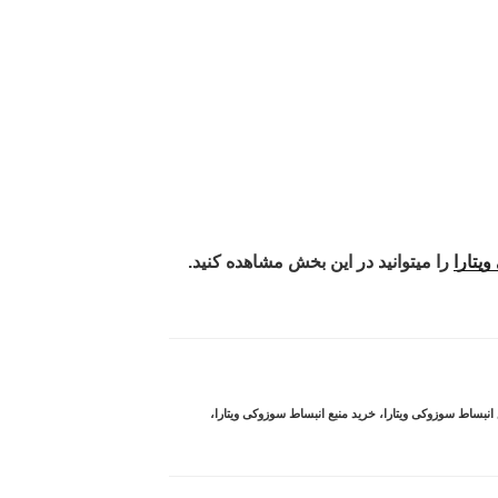
یتارا
را میتوانید در این بخش مشاهده کنید.
 انبساط سوزوکی ویتارا
،
خرید منبع انبساط سوزوکی ویتارا
،