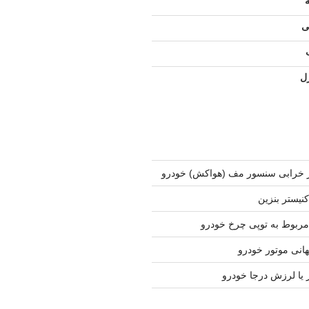
ی
ل
 خرابی سنسور مف (هواکش) خودرو
نیستر بنزین
ربوط به توپی چرخ خودرو
نی موتور خودرو
 یا لرزش درجا خودرو