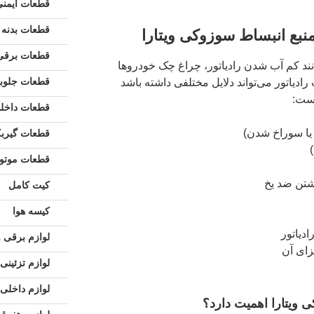
قطعات ایمنی
قطعات بدنه
منبع انبساط سوزوکی ویتارا
قطعات برقی 
ند کم آب شدن رادیاتور، چراغ چک خودروها
قطعات جلوبن
دیاتور می‌تواند دلایل مختلفی داشته باشد
است:
قطعات داخل
یا سوراخ شدن)
قطعات گیرب
قطعات موتو
شتن ضد یخ
کیت کامل
کیسه هوا
ادیاتور
لوازم برقی و
زای آن
لوازم تزئینی
لوازم داخلی 
 ویتارا اهمیت دارد؟