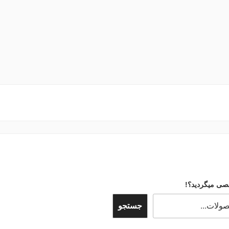
صی میگردید؟!
جستجو