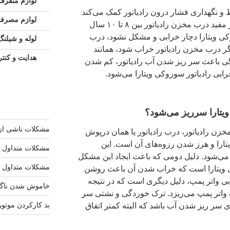
لوازم متفرقه
 و نگهداری فشار درون رادیاتور کمک می‌کند
لوازم مصرف
و تاثیر مستقیم بر روی آن دارد. عمر مفید درب مخزن رادیاتور بین ۸ تا ۱۰ سال
کی ویتارا دچار خرابی و مشکل نشود، درب
لوله و شیلنگ
اگر درب مخزن رادیاتور خراب شود، همانند
هدایت و کنتر
گی باعث سر ریز شدن آب رادیاتور، کم شدن
خرابی رادیاتور سوزوکی ویتارا می‌شود.
ویتارا سرریز می‌شود؟
مشکلات ناشی از
زن رادیاتور، درب رادیاتور یا همان درپوش
ارا و هرز شدن رزوه‌های آن است. این
مشکلات متداول ک
می‌شود. دلیل دومی که باعث ایجاد این مشکل
مشکلات متداول م
 ویتارا است که خراب شدن آن باعث روشن
 واتر پمپ، دلیل دیگری است که در نتیجه
خاموش شدن ناگها
 واتر پمپ می‌ریزد. ترک خوردگی و نشتی سر
بد کارکردن موتور
ی سر ریز شدن آب باشد که البته کمتر اتفاق