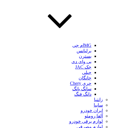
MGام جی
برلیانس
بسترن
بی وای دی
جک JAC
جیلی
چانگان
چری Chery
سانگ یانگ
دانگ فنگ
زانتیا
سایپا
ایران خودرو
آلفا رومئو
لوازم برقی خودرو
لوازم مصرفی