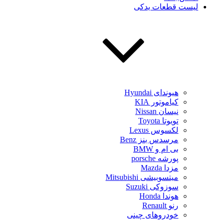
لیست قطعات یدکی
هیوندای Hyundai
کیاموتور KIA
نیسان Nissan
تویوتا Toyota
لکسوس Lexus
مرسدس بنز Benz
بی ام و BMW
پورشه porsche
مزدا Mazda
میتسوبیشی Mitsubishi
سوزوکی Suzuki
هوندا Honda
رنو Renault
خودروهای چینی