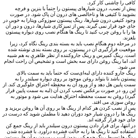
کافی را چاشنی کار کرد.
پیش از نصب، درون شیارهای پیستون را حتماً با بنزین و فرچه
بشویید تا کثیفی ها و ناخالصی های درون آن پاک شود. در صورت
وجود کثیفی درون شیارها، رینگ پیستون سوزوکی ویتارا به خوبی در
جای خود قرار نمی گیرند. پس از تمیزکاری شیارها، درون و دور آن
ها را با روغن چرب کنید تا رینگ ها هنگام نصب روی دیواره پیستون
بلغزند.
در مرحله دوم هنگام نصب باید به بسته بندی رینگ نگاه کرد، زیرا
موقعیت قرارگیری آن در پیستون، بر روی بسته بندی نوشته شده
است. رینگ کمپرس و رینگ جاروکننده از نظر ظاهری به هم شبیه
اند، اما رینگ روغن دارای سه بخش است و تشخیص آن راحت انجام
می شود.
رینگ جارو کننده دارای لبه‌ای‌ست که حتماً باید به سمت بالای
پیستون باشد تا بتواند روغن موجود بر روی دیواره سیلندر را به
سمت پایین هل دهد و از ورود آن به محفظه احتراق جلوگیری کند. از
این رو، در صورت برعکس نصب کردن آن (لبه به سمت پایین قرار
گیرد) روغن به سمت محفظه احتراق هدایت می شود و موتور به
روغن سوزی می افتد.
پس از نصب کردن هر کدام از رینگ ها بر روی آن ها روغن بریزید و
رینگ ها را درون شیار خود دوَران دهید تا مطمئن شوید که درست در
جای خود قرار گرفته اند.
در انتها، برای قرار دادن پیستون درون سیلندر باید از رینگ جمع کن
استفاده کنید تا رینگ ها را به حالت فشرده درآورد. با فشرده شدن
رینگ ها توسط رینگ جمع کن، بدون آسیب رسیدن به آن ها، پیستون