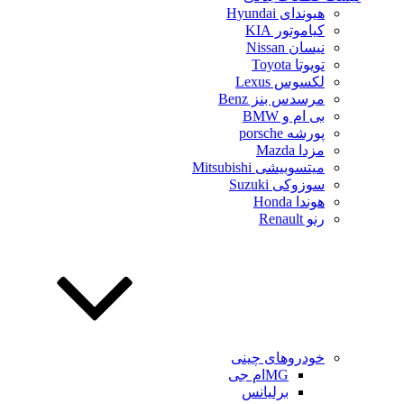
هیوندای Hyundai
کیاموتور KIA
نیسان Nissan
تویوتا Toyota
لکسوس Lexus
مرسدس بنز Benz
بی ام و BMW
پورشه porsche
مزدا Mazda
میتسوبیشی Mitsubishi
سوزوکی Suzuki
هوندا Honda
رنو Renault
خودروهای چینی
MGام جی
برلیانس