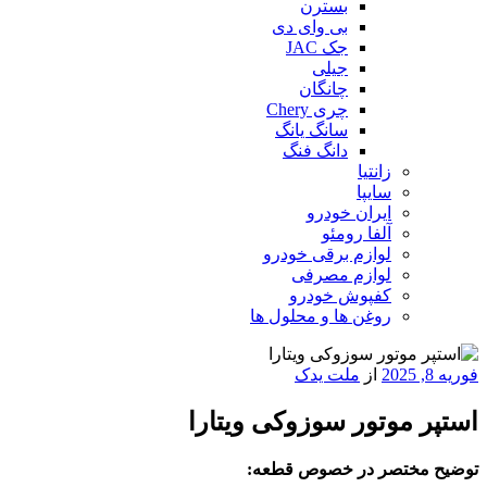
بسترن
بی وای دی
جک JAC
جیلی
چانگان
چری Chery
سانگ یانگ
دانگ فنگ
زانتیا
سایپا
ایران خودرو
آلفا رومئو
لوازم برقی خودرو
لوازم مصرفی
کفپوش خودرو
روغن ها و محلول ها
نوشته‌شده
فوریه 8, 2025
از
ملت یدک
در
استپر موتور سوزوکی ویتارا
توضیح مختصر در خصوص قطعه: