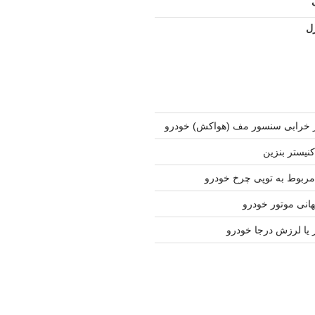
ل
 خرابی سنسور مف (هواکش) خودرو
نیستر بنزین
ربوط به توپی چرخ خودرو
نی موتور خودرو
 یا لرزش درجا خودرو