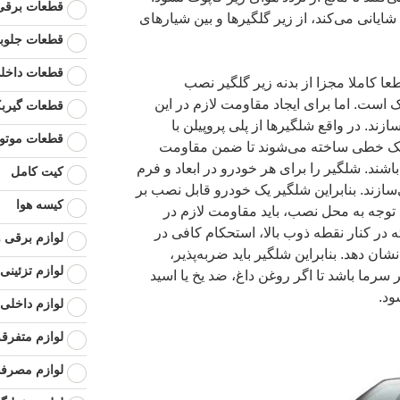
قطعات برقی 
ایانی می‌کند، از زیر گلگیرها و بین شیارهای
قطعات جلوبن
قطعات داخل
 کاملا مجزا از بدنه زیر گلگیر نصب
است. اما برای ایجاد مقاومت لازم در این
قطعات گیرب
زند. در واقع شلگیرها از پلی پروپیلن با
قطعات موتو
 سبک خطی ساخته می‌شوند تا ضمن مقاومت
اشند. شلگیر را برای هر خودرو در ابعاد و فرم
کیت کامل
سازند. بنابراین شلگیر یک خودرو قابل نصب بر
کیسه هوا
توجه به محل نصب، باید مقاومت لازم در
ته در کنار نقطه ذوب بالا، استحکام کافی در
لوازم برقی و
شان دهد. بنابراین شلگیر باید ضربه‌پذیر،
لوازم تزئینی
 سرما باشد تا اگر روغن داغ، ضد یخ یا اسید
ود.
لوازم داخلی 
لوازم متفرقه
لوازم مصرف