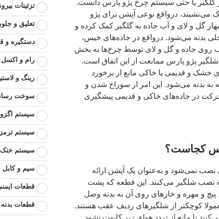
 گلگیر یا حتی سیستم چرخ پژو پارس دانست.
تزئینات بیرو
یک می‌نشیند، درواقع نوعی آپشن برای پژو
تعلیق و جلوب
ر گل و لای و آب جاده به گلگیر کمک کرده و
خلی بدنه می‌شود. درواقع در جاده‌های خیس،
دستگیره و ق
ب روی جاده و گل و لای توسط چرخ‌ها به بخش
رام و اکسل
شلگیر پژو پارس ممانعت از این اتفاق است.
ی خشک و قدیمی یا خاکی مانع از برخورد
رینگ و لاستی
به بدنه می‌شود. این امر از سوراخ شدن و
 حرکت در جاده‌های خاکی و قدیمی پیشگیری
سوخت رسان
سیستم اگزوز
سیستم ترمز
رس کجاست؟
سیستم خنک ک
سیم و کابل
صب نمی‌شود و به‌عنوان یک آپشن ارائه
 به نصب شلگیر می‌کنند. این قطعه که پشت
قطعات ایمنی
 پیچ و مهره و خارهای روی آن به بدنه وصل
قطعات بدنه
مولا کوچکتر از شلگیرهای ردیف عقب هستند.
نند تا مانع از تردد هوای زیر کاپوت نشود.