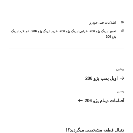
دسته‌ها
اطلاعات فنی خودرو
برچسب‌ها
تعمیر ایربگ پژو 206
،
خرابی ایربگ پژو 206
،
خرید ایربگ پژو 206
،
عملکرد ایربگ
پژو 206
راهبری
نوشته
پیشین
نوشته
قبلی
اویل پمپ پژو 206
نوشته‌ٔ
پسین
بعدی
آفتامات دینام پژو 206
دنبال قطعه مشخصی میگردید؟!