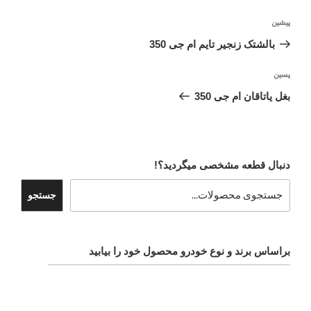
راهبری
نوشته
پیشین
نوشته
قبلی
بالشتک زنجیر تایم ام جی 350
نوشته‌ٔ
پسین
بعدی
بغل یاتاقان ام جی 350
دنبال قطعه مشخصی میگردید؟!
جستجو
براساس برند و نوع خودرو محصول خود را بیابید