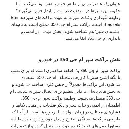
عنوان یک عنصر مرئی از ظاهر خودرو نقش ایفا می‌کنند. اما
چگونه این سپرها در موقعیت درست و پایدار قرار می‌گیرند؟
وظیفه نگهداری و ثبات سپرها به عهده براکت‌های سپرBumper
Brackets است. براکت سپر ام جی 350 ممکن است به نام‌های
“پشتیبان سپر” هم شناخته شوند، نقش مهمی در ایمنی و
پایداری ام جی 350 ایفا می‌کنند.
نقش براکت سپر ام جی 350 در خودرو
براکت سپر ام جی 350 یک قطعه ساختاری است که برای نصب
یا نگه‌داشتن سپر یا کاورهای مختلف ام جی 350 استفاده
می‌شود. این براکت‌ها معمولاً از جنس فلزی ساخته می‌شوند و
به بخش‌های پایه‌ای یا قابل تنظیم برای اتصال سپر به شاسی ام
جی 350 متصل می‌شوند. وظیفه براکت سپر ام جی 350،
اطمینان از ایمنی و ثبات سپر و دیگر قطعات در مقابل تکانها و
فشارهای مختلف در زمان حوادث یا برخوردها است. از آنجا که
طراحی براکت‌ها بستگی به نوع و مدل خودرو دارد، باید مطالعه
دستورالعمل‌های تولید کننده خودرو را دنبال کرده و از تعمیرات