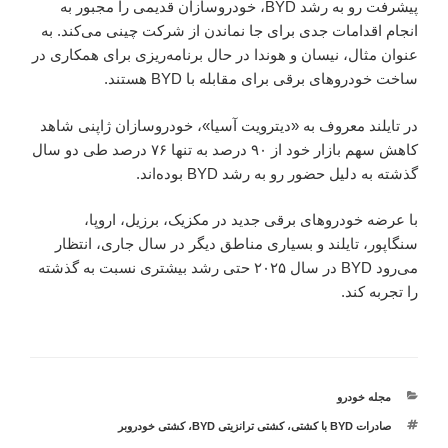
پیشرفت رو به رشد BYD، خودروسازان قدیمی را مجبور به
انجام اقدامات جدی برای جا نماندن از شرکت چینی می‌کند. به
عنوان مثال، نیسان و هوندا در حال برنامه‌ریزی برای همکاری در
ساخت خودرو‌های برقی برای مقابله با BYD هستند.
در تایلند معروف به «دیترویت آسیا»، خودروسازان ژاپنی شاهد
کاهش سهم بازار خود از ۹۰ درصد به تنها ۷۶ درصد طی دو سال
گذشته به دلیل حضور رو به رشد BYD بوده‌اند.
با عرضه خودرو‌های برقی جدید در مکزیک، برزیل، اروپا،
سنگاپور، تایلند و بسیاری مناطق دیگر در سال جاری، انتظار
می‌رود BYD در سال ۲۰۲۵ حتی رشد بیشتری نسبت به گذشته
را تجربه کند.
دسته‌ها
مجله خودرو
برچسب‌ها
صادرات BYD با کشتی
،
کشتی ترانزیتی BYD
،
کشتی خودروبر