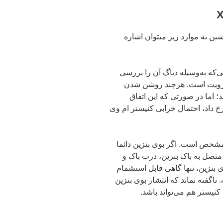
ین به موارد زیر میتوان اشاره
‌شود و زمانی‌که به‌وسیله دیاگ آن را بررسی
‌ رویت است. هرچند روشن شدن
 اما در صورتی که این اتفاق
مان با انتشار بوی بنزین در ام وی ام X22 رخ داد، احتمال خرابی کنیستر ام وی
ن مشخص است. اگر بوی بنزین دائما
ل به باک بنزین، درب باک و
 بنزین، تنها گاهی قابل‌ استشمام
ه خرابی کنیستر ام وی ام X22 است. ناگفته نماند که انتشار بوی بنزین
نیستر هم می‌تواند باشد.