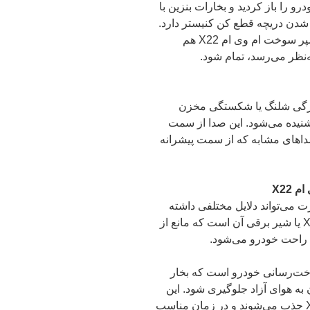
رو را باز کردید و بخارات بنزین با
 شدن دریچه قطع کن کنیستر دارد.
وجود بخارات بنزین در باک باعث می‌شود که آمپر سوخت ام وی ام X22 هم
‌نظر می‌رسد، تمام شود.
تر ام وی ام X22 به‌علت پارگی شلنگ یا شکستگی مخزن
 شنیده می‌شود. این صدا از سمت
نباید با صداهای مشابه که از سمت پیشرانه
X22
وی ام X22 با تک استارت می‌تواند دلایل مختلفی داشته
باشد. یکی از آن‌ها، خرابی کنیستر ام وی ام X22 یا شیر برقی آن است که مانع از
ن راحت خودرو می‌شود.
ر سیستم سوخت‌رسانی خودرو است که بخار
ن به هوای آزاد جلوگیری شود. این
بخارات درون ذغال فعال کنیستر ام وی ام X22 جذب می‌شوند و در زمان مناسب