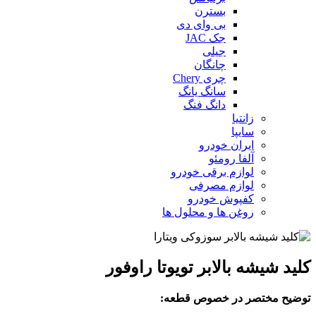
بسترن
بی وای دی
جک JAC
جیلی
چانگان
چری Chery
سانگ یانگ
دانگ فنگ
زانتیا
سایپا
ایران خودرو
آلفا رومئو
لوازم برقی خودرو
لوازم مصرفی
کفپوش خودرو
روغن ها و محلول ها
کلید شیشه بالابر تویوتا راوفور
توضیح مختصر در خصوص قطعه: