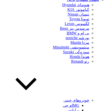
هیوندای Hyundai
کیاموتور KIA
نیسان Nissan
تویوتا Toyota
لکسوس Lexus
مرسدس بنز Benz
بی ام و BMW
پورشه porsche
مزدا Mazda
میتسوبیشی Mitsubishi
سوزوکی Suzuki
هوندا Honda
رنو Renault
خودروهای چینی
MGام جی
برلیانس