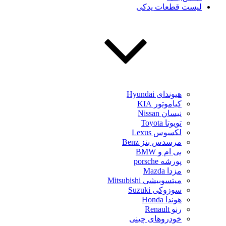
لیست قطعات یدکی
هیوندای Hyundai
کیاموتور KIA
نیسان Nissan
تویوتا Toyota
لکسوس Lexus
مرسدس بنز Benz
بی ام و BMW
پورشه porsche
مزدا Mazda
میتسوبیشی Mitsubishi
سوزوکی Suzuki
هوندا Honda
رنو Renault
خودروهای چینی