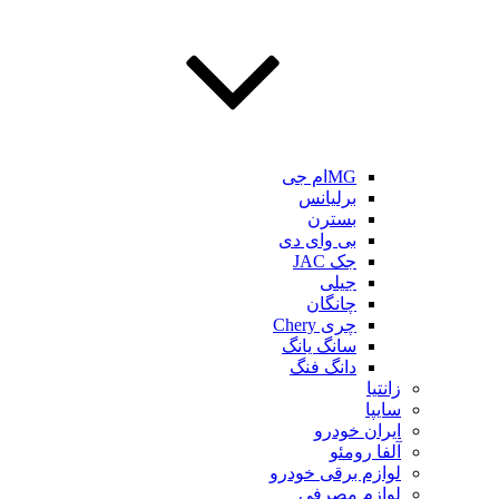
MGام جی
برلیانس
بسترن
بی وای دی
جک JAC
جیلی
چانگان
چری Chery
سانگ یانگ
دانگ فنگ
زانتیا
سایپا
ایران خودرو
آلفا رومئو
لوازم برقی خودرو
لوازم مصرفی