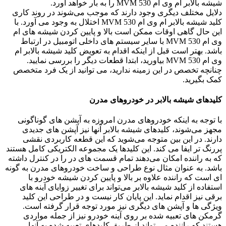
شیشه بالابر ام وی ام 530 MVM را به بار خواهد آورد.
دلایل مختلف دیگری وجود دارند که موجب می‌شوند در روند کاری
کلید شیشه بالابر ام وی ام 530 MVM اختلال به وجود می آورد. با
این حال گاهی اوقات ممکن است بالا و پایین کردن شیشه های ام
وی ام 530 MVM با سایر سیستم های داخلی اتومبیل در ارتباط
باشد. بهتر است قبل از اینکه اقدام به تعویض کلید شیشه بالابر ام
وی ام 530 MVM بیاورید، ابتدا قطعات دیگر را بررسی نمایید.
چنانچه تخصص در این زمینه ندارید، می توانید از یک فرد متخصص
کمک بگیرید.
کلیدهای شیشه بالابر در خودروهای مدرن
با توجه به اینکه خودروهای مدرن امروزه به آپشن های گوناگونی
مجهز می‌شوند، کلیدهای شیشه بالابر آنها نیز آپشن های جدیدی
دارند. در این بین متوجه می‌شوید که این قطعه کاربردی نقشی
پررنگ تر ایفا می کند. این کلیدها یک مجموعه الکتریکی کامل هستند
که به راننده امکان می‌دهند تمام قسمت های در را در کنترل داشته
باشد. به عنوان مثال نوع طراحی و ساخت خودروهای مدرن به گونه‌
ای است که راننده علاوه بر بالا و پایین کردن شیشه خودرو با
استفاده از کلید شیشه بالابر می‌تواند برای تغییر زوایای آینه های
برقی نیز اقدام نماید. این پایان کار نیست و در طراحی این کلید
ویژگی ها و آپشن های دیگری نیز مورد توجه قرار گرفته است.
گرمکن های تعبیه شده بر روی آینه خودرو نیز از جمله مواردی
هستند که راننده می تواند از طریق کلیدهای تعبیه شده به آنها