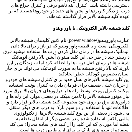
دسترسی داشته باشد. کنترل آینه تاشو برقی و کنترل چراغ های
درب از دیگر کاربردها و آپشن های جدید در خودروها هستند که بر
عهده کلید شیشه بالابر قرار گذاشته شده‌اند.
کلید شیشه بالابر الکترونیکی یا پاور ویندو
عبارت پاورویندو(power window) نام لاتین کلیدهای شیشه بالابر
الکترونیکی است و با قطعه پاور ویندو که در بازار برای بالا دادن
اتوماتیک شیشه ها در زمان قفل کردن درب ها استفاده میشود فرق
دارد.هر چند در طراحی این کلید میتوان آپشن بالا رفتن اتوماتیک
شیشه ها در زمان قفل درب ها را اضافه کرد.اما سازندگان بر این
باورند که بالا رفتن شیشه ها به صورت اتوماتیک می تواند برای جان
انسان بخصوص کودکان خطر ایجادکند.
این کلید شیشه بالابرهای نسل جدید برای کنترل شیشه های خودرو
از جریان خیلی ضعیف برای فرمان دادن به کنترل یونیت استفاده
میکنند.کنترل یونیت توسط رله ها یا درایورهای جریان بالا، برق مورد
نیاز موتور شیشه بالابر را تامین میکند.در بعضی موارد این رله ها و
درایورهای برق بر روی خود مجموعه کلید شیشه بالابر قرار دارد و
اطلاعات تنها با استفاده از دو سیم نازک به درب های دیگر منتقل
می شود.در بعضی از این نوع کلید شیشه بالابرها از تکنولوژوی
مالتی پلکس استفاده شده و در بعضی دیگر از انتقال نقطه به
نقطه.اما موردی که این کلید را از کلید های ساده مجازاء می کند
استفاده از سیم های نازک تر برای ارتباط بین درب ها است.