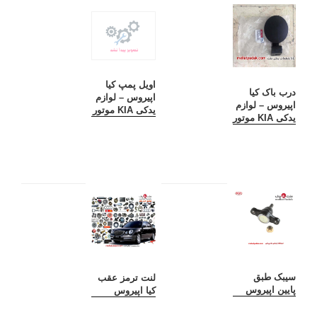
اویل پمپ کیا
درب باک کیا
اپیروس – لوازم
اپیروس – لوازم
یدکی KIA موتور
یدکی KIA موتور
سیبک طبق
لنت ترمز عقب
پایین اپیروس
کیا اپیروس