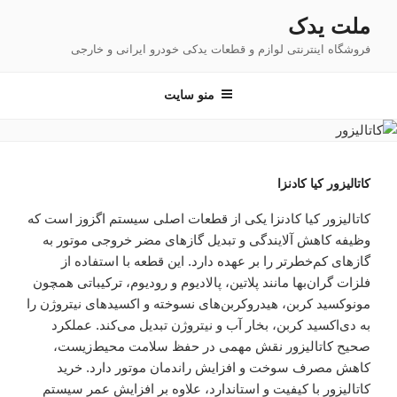
فتن
ملت یدک
ه
فروشگاه اینترنتی لوازم و قطعات یدکی خودرو ایرانی و خارجی
حتوا
منو سایت
کاتالیزور کیا کادنزا
کاتالیزور کیا کادنزا یکی از قطعات اصلی سیستم اگزوز است که
وظیفه کاهش آلایندگی و تبدیل گازهای مضر خروجی موتور به
گازهای کم‌خطرتر را بر عهده دارد. این قطعه با استفاده از
فلزات گران‌بها مانند پلاتین، پالادیوم و رودیوم، ترکیباتی همچون
مونوکسید کربن، هیدروکربن‌های نسوخته و اکسیدهای نیتروژن را
به دی‌اکسید کربن، بخار آب و نیتروژن تبدیل می‌کند. عملکرد
صحیح کاتالیزور نقش مهمی در حفظ سلامت محیط‌زیست،
کاهش مصرف سوخت و افزایش راندمان موتور دارد. خرید
کاتالیزور با کیفیت و استاندارد، علاوه بر افزایش عمر سیستم