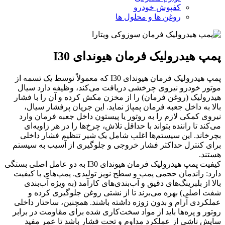
کفپوش خودرو
روغن ها و محلول ها
پمپ هیدرولیک فرمان هیوندای I30
پمپ هیدرولیک فرمان هیوندای I30 که معمولاً توسط یک تسمه از
موتور خودرو نیروی چرخشی دریافت می‌کند، وظیفه دارد سیال
هیدرولیک (روغن فرمان) را از مخزن مکش کرده و آن را با فشار
بالا به داخل جعبه فرمان پمپاژ نماید. این جریان پرفشار سیال،
نیروی کمکی لازم را به روتور یا پیستون داخل جعبه فرمان وارد
می‌کند تا راننده بتواند با حداقل تلاش، چرخ‌ها را در هر زاویه‌ای
بچرخاند. این سیستم‌ها اغلب شامل یک شیر تنظیم فشار داخلی
برای کنترل حداکثر فشار خروجی و جلوگیری از آسیب به سیستم
هستند.
کیفیت پمپ هیدرولیک فرمان هیوندای I30 به دو عامل اصلی بستگی
دارد: راندمان حجمی پمپ و سطح نویز تولیدی. پمپ‌های با کیفیت
بالا از بلبرینگ‌های دقیق و آب‌بندی‌های کارآمد (به ویژه آب‌بندی
شفت اصلی) بهره می‌برند تا از نشتی روغن جلوگیری کرده و
عملکردی آرام و بدون زوزه داشته باشند. همچنین، ساختار داخلی
روتور و پره‌ها باید از مواد سخت‌کاری شده برای مقاومت در برابر
سایش ناشی از عملکرد مداوم و تحت فشار باشد تا عمر مفید