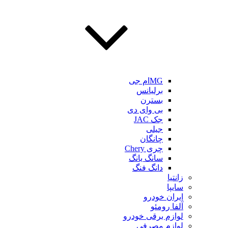
MGام جی
برلیانس
بسترن
بی وای دی
جک JAC
جیلی
چانگان
چری Chery
سانگ یانگ
دانگ فنگ
زانتیا
سایپا
ایران خودرو
آلفا رومئو
لوازم برقی خودرو
لوازم مصرفی