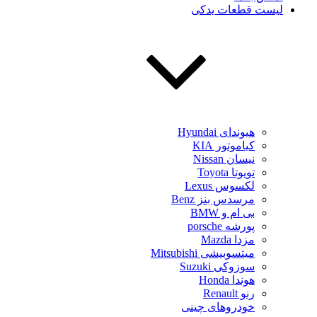
لیست قطعات یدکی
هیوندای Hyundai
کیاموتور KIA
نیسان Nissan
تویوتا Toyota
لکسوس Lexus
مرسدس بنز Benz
بی ام و BMW
پورشه porsche
مزدا Mazda
میتسوبیشی Mitsubishi
سوزوکی Suzuki
هوندا Honda
رنو Renault
خودروهای چینی