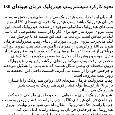
نحوه کارکرد سیستم پمپ هیدرولیک فرمان هیوندای I30
از میان این اجزا، پمپ هیدرولیک می‌تواند اصلی‌ترین بخش سیستم
فرمان هیدرولیک باشد. پمپ هیدرولیک فرمان هیوندای I30 از نوع
پمپ‌های هیدرولیک مکانیکی موجود در صنعت هیدرولیک است. این
پمپ نیروی مورد نیاز خود برای کار را از تسمه مخصوصی که با میل
لنگ در تماس است دریافت می‌کند. این تسمه که با چرخش میل
لنگ می‌چرخد نیروی دورانی مورد نیاز دینام، پمپ هیدرولیک فرمان
هیوندای I30 و واترپمپ را همزمان تامین می‌کند. پمپ نیروی دورانی
دریافتی از تسمه را توسط پره‌های برگشت‌پذیر خود به نیروی فشار
تبدیل نموده و روغن را از مخزن مخصوص مکیده به شیلنگ‌های
مخصوص رفت پمپ می‌کند. پره‌های برگشت‌پذیر پمپ هیدرولیک
درون محفظه‌ای بیضی شکل هستند که بدنه پمپ را تشکیل می‌دهند
و چرخش خود را از تسمه می‌گیرند. قسمت داخلی این محفظه به
روتر پمپ معروف است.
پمپ هیدرولیک فرمان هیوندای I30، روغن هیدرولیک را با فشاری
برابر 70 بار توسط لوله فشار قوی هیدرولیک به پشت شیر
هیدرولیک می رساند.
شیر هیدرولیک دارای منفذهایی است و طوری طراحی شده که با
چرخاندن فرمان هیوندای I30 به چپ یا راست، فشار روغن به سمت
چپ یا راست جک هیدرولیک انتقال داه می شود و در نهایت، نیروی
هیدرولیک به چرخاندن فرمان به وسیله راننده کمک می کند.
به جهت اینکه روغن در سیستم هیدرولیک در جریان باشد و کم و