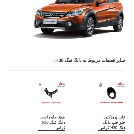
سایر قطعات مربوط به دانگ فنگ H30
:
قاب پروژکتور
طبق جلو راست
جلو چپ دانگ
دانگ فنگ H30
فنگ H30 کراس
کراس