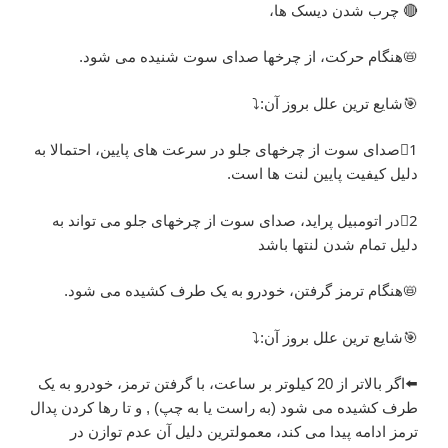
🔴 چرب شدن دیسک ها،
📛هنگام حرکت، از چرخها صدای سوت شنیده می شود.
🎯شایع ترین علل بروز آن:⤵️
1⃣صدای سوت از چرخهای جلو در سرعت های پایین، احتمالا به
دلیل کیفیت پایین لنت ها است.
2⃣در اتومبیل پراید، صدای سوت از چرخهای جلو می تواند به
دلیل تمام شدن لنتها باشد
📛هنگام ترمز گرفتن، خودرو به یک طرف کشیده می شود.
🎯شایع ترین علل بروز آن:⤵️
⬅️اگر بالاتر از 20 کیلوتر بر ساعت، با گرفتن ترمز، خودرو به یک
طرف کشیده می شود (به راست یا به چپ) , و تا رها کردن پدال
ترمز ادامه پیدا می کند، معمولترین دلیل آن عدم توازن در