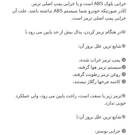
خرابی بلوک ABS است و یا خرابی پمپ اصلی ترمز.
☑️در صورتیکه خودرو شما سیستم ABS نداشته باشد، علت آن
خرابی پمپ اصلی ترمز است.
📛در هنگام ترمز کردن، پدال بیش از حد پایین می رود.⤵️
🎯شایع ترین علل بروز آن:
🔴 پمپ ترمز خراب شده،
🔴سیستم ترمز هوا گرفته،
🔴 روغن ترمز رطوبت گرفته،
🔴 کاسه چرخها رگلاژ نیستند،
🎯ترمز زیر پا سفت است، راحت پایین می رود، ولی عملکرد
خوبی ندارد.
🎯شایع ترین علل بروز آن:⤵️
🔴 خرابی بوستر،