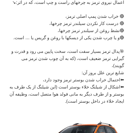
اعمال نیروی ترمز به چرخهای راست و چپ است، که در اثر:↘️
🔴 خراب شدن پمپ اصلی ترمز،
🔴 درست کار نکردن سیلندر ترمز چرخها،
🔴نشط روغن از سیلندر ترمز چرخها،
🔴و یا چرب شدن یکی از دیسکها با روغن و گریس یا … است.
🎯پدال ترمز بسیار سفت است، سخت پایین می رود و قدرت و
گیرایی ترمز ضعیف است، (که به آن چوب شدن ترمز می
گویند)،
شایع ترین علل بروز آن:
⬅️احتمال خراب شدن بوستر ترمز وجود دارد،
⬅️اشکال از شیلنگ خلاء بوستر است (این شیلنگ از یک طرف به
بوستر و از طرف دیگر به مانی فولد هوا متصل است، وظیفه آن
ایجاد خلاء در داخل بوستر است).