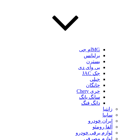
MGام جی
برلیانس
بسترن
بی وای دی
جک JAC
جیلی
چانگان
چری Chery
سانگ یانگ
دانگ فنگ
زانتیا
سایپا
ایران خودرو
آلفا رومئو
لوازم برقی خودرو
لوازم مصرفی