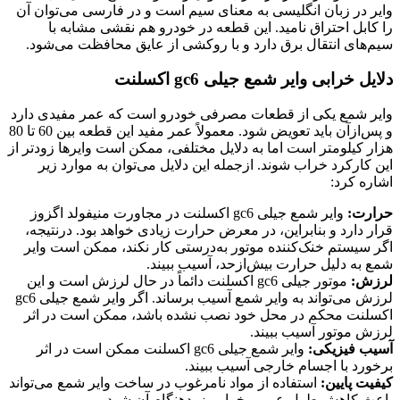
وایر در زبان انگلیسی به معنای سیم است و در فارسی می‌توان آن
را کابل احتراق نامید. این قطعه در خودرو هم نقشی مشابه با
سیم‌های انتقال برق دارد و با روکشی از عایق محافظت می‌شود.
دلایل خرابی وایر شمع جیلی gc6 اکسلنت
وایر شمع یکی از قطعات مصرفی خودرو است که عمر مفیدی دارد
و پس‌ازآن باید تعویض شود. معمولاً عمر مفید این قطعه بین 60 تا 80
هزار کیلومتر است اما به دلایل مختلفی، ممکن است وایرها زودتر از
این کارکرد خراب شوند. ازجمله این دلایل می‌توان به موارد زیر
اشاره کرد:
حرارت:
وایر شمع جیلی gc6 اکسلنت در مجاورت منیفولد اگزوز
قرار دارد و بنابراین، در معرض حرارت زیادی خواهد بود. درنتیجه،
اگر سیستم خنک‌کننده موتور به‌درستی کار نکند، ممکن است وایر
شمع به دلیل حرارت بیش‌ازحد، آسیب ببیند.
لرزش:
موتور جیلی gc6 اکسلنت دائماً در حال لرزش است و این
لرزش می‌تواند به وایر شمع آسیب برساند. اگر وایر شمع جیلی gc6
اکسلنت محکم در محل خود نصب نشده باشد، ممکن است در اثر
لرزش موتور آسیب ببیند.
آسیب فیزیکی:
وایر شمع جیلی gc6 اکسلنت ممکن است در اثر
برخورد با اجسام خارجی آسیب ببیند.
کیفیت پایین:
استفاده از مواد نامرغوب در ساخت وایر شمع می‌تواند
باعث کاهش طول عمر و خرابی زودهنگام آن شود.