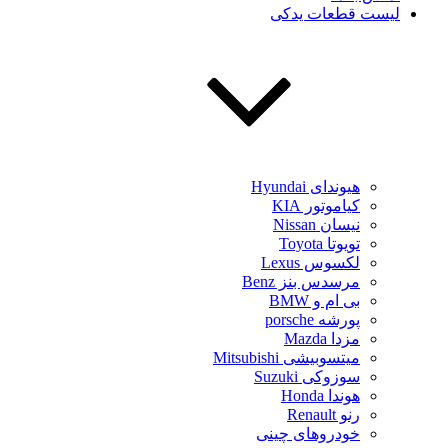
لیست قطعات یدکی
هیوندای Hyundai
کیاموتور KIA
نیسان Nissan
تویوتا Toyota
لکسوس Lexus
مرسدس بنز Benz
بی ام و BMW
پورشه porsche
مزدا Mazda
میتسوبیشی Mitsubishi
سوزوکی Suzuki
هوندا Honda
رنو Renault
خودروهای چینی