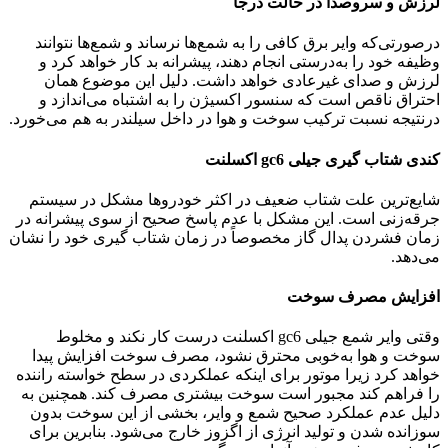
لرزش و سروصدا در حالت درجا
درصورتی‌که وایر برق کافی را به شمع‌ها نرساند و شمع‌ها نتوانند
وظیفه خود را به‌درستی انجام دهند، پیشرانه بد کار خواهد کرد و
لرزش و صدای غیرعادی خواهد داشت. دلیل این موضوع همان
احتراق ناقص است که سنسور اکسیژن را به اشتباه می‌اندازد و
درنتیجه نسبت ترکیب سوخت و هوا در داخل سیلندر به هم می‌خورد.
کندی شتاب گیری جیلی gc6 اکسلنت
شایع‌ترین علت شتاب ضعیف در اکثر خودروها مشکل در سیستم
جرقه‌زنی است. این مشکل با عدم پاسخ صحیح از سوی پیشرانه در
زمان فشردن پدال گاز مخصوصاً در زمان شتاب گیری خود را نشان
می‌دهد.
افزایش مصرف سوخت
وقتی وایر شمع جیلی gc6 اکسلنت درست کار نکند و مخلوط
سوخت و هوا به‌خوبی محترق نشود، مصرف سوخت افزایش پیدا
خواهد کرد زیرا موتور برای اینکه عملکردی در سطح خواسته راننده
را فراهم کند مجبور است سوخت بیشتری مصرف کند. همچنین به
دلیل عدم عملکرد صحیح شمع و وایر، بخشی از این سوخت بدون
سوزانده شدن و تولید انرژی از اگزوز خارج می‌شود. بنابرین برای