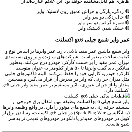
ظاهری هم قابل‌مشاهده خواهد بود. این علائم عبارت‌اند از:
🔴 زدگی، پارگی و خراش عمیق روی لاستیک وایر
🔴 خال‌زدگی دو سر وایر
🔴 شوره گرفتن دو سر وایر
🔴 خشک شدن لاستیک وایر
عمر وایر شمع جیلی gc6 اکسلنت
وایر شمع ماشین عمر مفید بالایی دارد. عمر وایرها بر اساس نوع و
کیفیت ساخت متغیر است. شرکت‌های سازنده وایر روی بسته‌بندی
میزان عمر مفید را بر حسب کارکرد خودرو درج می‌کنند. به‌طور
میانگین باید گفت وایرها تا ۵۰ هزار کیلومتر به عنوان متوسط
کارکرد خودرو، کارایی خود را حفظ می‌کنند. البته فاکتورهای جانبی
مثل میزان حرارتی که وایر در معرض آن قرار می‌گیرد و همچنین
مقدار ولتاژ جریان عبوری، تاثیر مستقیم بر عمر مفید وایر جیلی gc6
اکسلنت دارد.
وایر شمع جیلی gc6 اکسلنت وظیفه مهم انتقال برق خروجی از
سیستم جرقه زنی به شمع های موتور را دارد. در واقع وظیفه وایر‌ها
(به انگلیسی Spark Plug Wire) در جیلی gc6 اکسلنت، رساندن برق از
کویل ‌در خودرو‌های جدید‌تر‌‌ یا دلکو ‌در خودرو‌های قدیمی ‌تر‌ به سر
شمع ‌هاست.