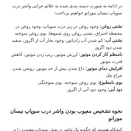
در ادامه به صورت دسته بندی شده به علائم خرابی واشر درب
سوپاپ نیسان مورانو خواهیم پرداخت:
نشتی روغن:
وجود روغن در زیر درب سوپاپ، وجود روغن در
محفظه احتراق، نشتی روغن روی شمع‌ها، بوی روغن سوخته
نشتی آب:
کم شدن آب رادیاتور، وجود بخار آب از اگزوز، سفید
شدن دود اگزوز
نامنظم کار کردن موتور:
لرزش موتور، ریپ زدن موتور، کاهش
قدرت موتور
افزایش دمای موتور:
داغ شدن بیش از حد موتور، روشن شدن
چراغ چک
بوی نامطبوع:
بوی روغن سوخته، بوی سوختگی
دود آبی:
وجود دود آبی از اگزوز
نحوه تشخیص معیوب بودن واشر درب سوپاپ نیسان
مورانو
کنجکاو هستید که چگونه یک واشر درپوش سوپاپ معیوب را در