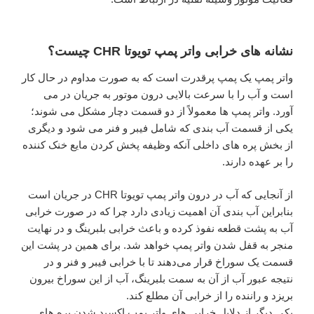
نشانه های خرابی واتر پمپ تویوتا CHR چیست؟
واتر پمپ یک پمپ پر‌قدرت است که به صورت مداوم در حال کار
است و آب را با سرعت بالایی درون موتور به جریان در می
آورد. واتر پمپ ها معمولاً از دو قسمت دچار مشکل می شوند؛
یکی از قسمت آب بندی که شامل فیبر و فنر می شود و دیگری
از بخش پره های داخلی آنکه وظیفه پخش کردن مایع خنک کننده
را بر عهده دارند.
از آنجایی که آب در درون واتر پمپ تویوتا CHR در جریان است
بنابراین آب بندی آن اهمیت زیادی دارد چرا که در صورت خرابی
آب به پشت قطعه نفوذ کرده و باعث خرابی بلبرینگ و در نهایت
منجر به قفل شدن واتر پمپ خواهد شد. برای همین در پشت این
قسمت یک سوراخ قرار می‌دهند تا با خرابی فیبر و فنر و در
نتیجه عبور آب از آن به سمت بلبرینگ، آب از این سوراخ بیرون
بریزد و راننده را از خرابی آن مطلع کند.
یکی دیگر از دلایل خرابی های واتر پمپ اکسید شدن پره های