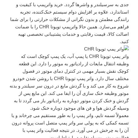
جدی به سرسیلندر و واشرها گردد. خرید واترپمپ با کیفیت و
استاندارد، علاوه بر افزایش دوام سیستم خنک‌کننده، تجربه
رانندگی مطمئن و بدون نگرانی از مشکلات حرارتی را برای شما
فراهم می‌سازد. همین حالا واترپمپ تویوتا CHR را با ضمانت
اصالت کالا، قیمت رقابتی و خدمات پشتیبانی تخصصی تهیه
کنید.
واتر پمپ تویوتا CHR یا پمپ آب، یک پمپ کوچک است که
وظیفه انتقال مایعات از رادیاتور به موتور را دارد. این قطعه
کوچک نقش بسیار مهمی در کنترل دمای موتور در فصول
مختلف سال دارد. واتر پمپ تویوتا CHR با روشن شدن خودرو
شروع به کار می کند و با گردش مایع در درون سر سیلندر و بدنه
موتور وظیفه خنک سازی آن را ایفا می کند. این مایع پس از
گردش و خنک کردن موتور دوباره به رادیاتور باز می گردد تا به
وسیله گردش هوا و فن های موجود دوباره خنک شود.
معمولاً تسمه تایم، واتر پمپ را به طور مستقیم می چرخاند و یا
تسمه کمکی که به پولی سر واتر پمپ متصل است پروانه درون
آن را به چرخش در می آورد. در نتیجه فعالیت واتر پمپ با
فعالیت موتور وسیله نقلیه در ارتباط است.