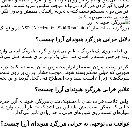
خرابی یا گیرکردن هرزگرد می‌تواند موجب سایش سریع تسمه، کاهش توا
افزایش دوام سیستم تسمه‌کشی، تجربه رانندگی مطمئن و بدون نگرانی
پشتیبانی تخصصی تهیه کنید.
هرزگرد یا به اختصار ASR (Acceleration Skid Regulation ) در واقع یک فولی مانند می‌باشد که روی یک بلبرینگ تنظیم شده است و به جایی به غیر از بدنه موتور هیوندای آزرا اتصال دیگری ندارد.
دلایل خرابی هرزگرد هیوندای آزرا چیست؟
این قطعه روی یک بلبرینگ تنظیم می‌شود و اگر به بلبرینگ آسیبی وارد
روند چرخش تسمه را آسان کند، مثل یک ترمز برای تسمه عمل می‌کند
اگر در سفت‌ نمودن تسمه از ابزار مخصوص به آن استفاده نکنید، در ص
صورتی که خیلی محکم بسته شوند، موجب فشار آوردن بر روی تسمه م
بلبرینگ‌های زیر آن آسیب بینند و به اصطلاح فنی کچل گردند و این بخش 
علایم خرابی هرزگرد هیوندای آزرا چیست؟
اولین علامت خراب شدن یا مستهلک شدن هرزگرد هیوندای آزرا جیرجیر 
شیارهای تسمه روی شیارهای فولی تا حد زیادی تاثیر می‌گذارد.
عواقب بی توجهی به خرابی هرزگرد هیوندای آزرا چیست؟