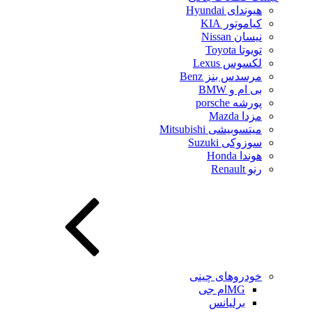
هیوندای Hyundai
کیاموتور KIA
نیسان Nissan
تویوتا Toyota
لکسوس Lexus
مرسدس بنز Benz
بی ام و BMW
پورشه porsche
مزدا Mazda
میتسوبیشی Mitsubishi
سوزوکی Suzuki
هوندا Honda
رنو Renault
خودروهای چینی
MGام جی
برلیانس