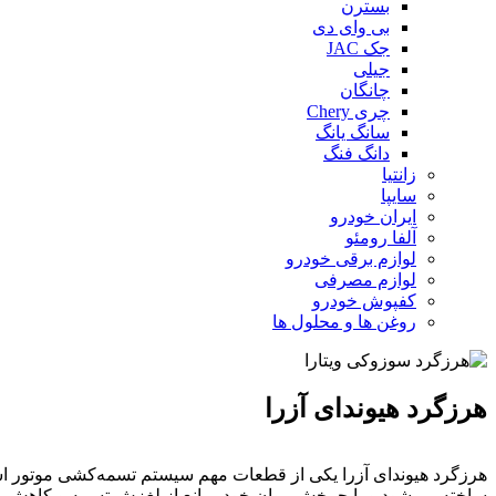
بسترن
بی وای دی
جک JAC
جیلی
چانگان
چری Chery
سانگ یانگ
دانگ فنگ
زانتیا
سایپا
ایران خودرو
آلفا رومئو
لوازم برقی خودرو
لوازم مصرفی
کفپوش خودرو
روغن ها و محلول ها
هرزگرد هیوندای آزرا
هرزگرد هیوندای آزرا یکی از قطعات مهم سیستم تسمه‌کشی موتور است 
ساخته می‌شود و با چرخش روان خود، مانع از لغزش تسمه و کاهش را