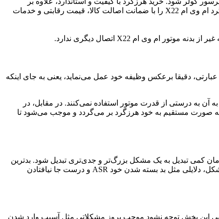
ر کولر شود. خرید هرزگرد با کیفیت و استاندارد، علاوه بر
افزایش دوام سیستم تسمه‌کشی، تجربه رانندگی مطمئن و بدون نگرانی از مشکلات عملکردی را برای شما فراهم می‌سازد. همین حالا هرزگرد ام وی ام X22 را با ضمانت اصالت کالا، قیمت رقابتی و خدمات
 عبارتی، دقیقا برعکس وظیفه خود عمل می‌نماید، یعنی به جای اینکه
آن به درستی از قدرت موتور استفاده نمی‌کنند. در مقابل، در
 صورت مستقیم به خود هرزگرد بر می‌گردد و موجب می‌شود تا
 ندهید می‌تواند با گذشت زمان کمی تبدیل به یک مشکل بزرگ‌تر و جدی‌تری تبدیل شود. بدترین
حالتی که ممکن است پیش بیاید این می‌باشد که بخاطر آسیب وارد شده به بلبرینگ‌ها، ASR قفل می‌کند و در پایان تسمه پاره می‌گردد. در مشکل، دلایلی مثل بد بسته شدن خود ASR و درست جا نیافتادن
ابی این بخش توجه نشود موجب بروز مشکلاتی مثل آسیب وارد شدن