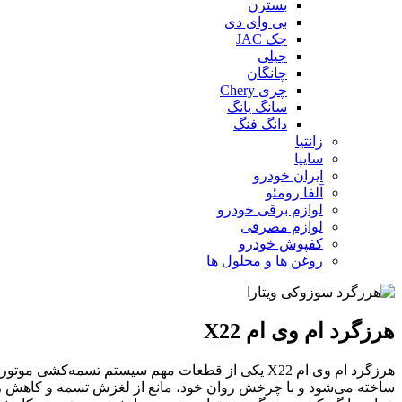
بسترن
بی وای دی
جک JAC
جیلی
چانگان
چری Chery
سانگ یانگ
دانگ فنگ
زانتیا
سایپا
ایران خودرو
آلفا رومئو
لوازم برقی خودرو
لوازم مصرفی
کفپوش خودرو
روغن ها و محلول ها
هرزگرد ام وی ام X22
هرزگرد ام وی ام X22 یکی از قطعات مهم سیستم تسمه
ساخته می‌شود و با چرخش روان خود، مانع از لغزش تسمه و کاهش را