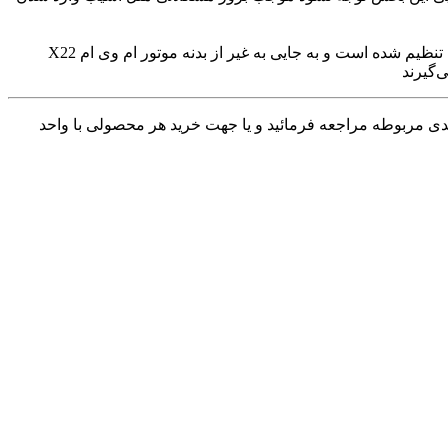
هرزگرد ام وی ام X22 یا به اختصار ASR قطعات خودرو (Acceleration Skid Regulation ) در واقع یک فولی مانند می‌باشد که روی یک بلبرینگ تنظیم شده است و به جایی به غیر از بدنه موتور ام وی ام X22
دی مربوطه مراجعه فرمائید و یا جهت خرید هر محصولی با واحد