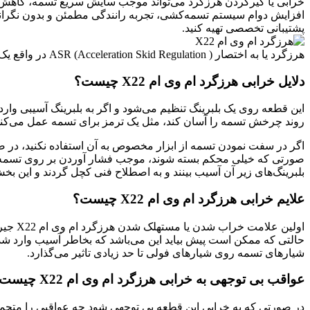
خرابی یا گیرکردن هرزگرد می‌تواند موجب سایش سریع تسمه، کاهش توا
پشتیبانی تخصصی تهیه کنید.
هرزگرد یا به اختصار ASR (Acceleration Skid Regulation ) در واقع یک فولی مانند می‌باشد که روی یک بلبرینگ تنظیم شده است و به جایی به غیر از بدنه موتور ام وی ام X22 اتصال دیگری ندارد.
دلایل خرابی هرزگرد ام وی ام X22 چیست؟
این قطعه روی یک بلبرینگ تنظیم می‌شود و اگر به بلبرینگ آسیبی وارد
روند چرخش تسمه را آسان کند، مثل یک ترمز برای تسمه عمل می‌کند
اگر در سفت‌ نمودن تسمه از ابزار مخصوص به آن استفاده نکنید، در ص
صورتی که خیلی محکم بسته شوند، موجب فشار آوردن بر روی تسمه م
بلبرینگ‌های زیر آن آسیب بینند و به اصطلاح فنی کچل گردند و این بخش 
علایم خرابی هرزگرد ام وی ام X22 چیست؟
اولین
شیارهای تسمه روی شیارهای فولی تا حد زیادی تاثیر می‌گذارد.
عواقب بی توجهی به خرابی هرزگرد ام وی ام X22 چیست؟
در صورتی که به خرابی این قطعه بی توجهی شود چه عواقبی را متح