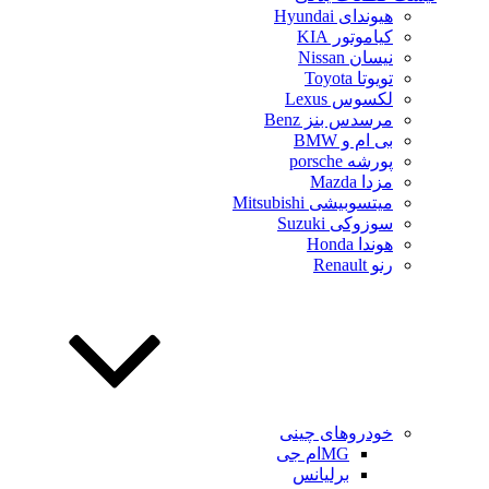
هیوندای Hyundai
کیاموتور KIA
نیسان Nissan
تویوتا Toyota
لکسوس Lexus
مرسدس بنز Benz
بی ام و BMW
پورشه porsche
مزدا Mazda
میتسوبیشی Mitsubishi
سوزوکی Suzuki
هوندا Honda
رنو Renault
خودروهای چینی
MGام جی
برلیانس