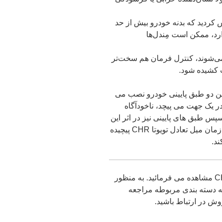
کردید که بدنه خودرو بیش از حد
دارد، ممکن است مِندل‌ها
ی‌شوند، کنترل فرمان هم سخت‌تر
است که ما بین دو طبق پایینی خودرو نصب می
. در حالت طبیعی هنگامی که تویوتا CHR در یک جهت می پیچد، ناخودآگاه
س طبق های پایینی نیز در اثر این
کشش به سمت بیرون حرکت می کنند. در این زمان میل تعادل تویوتا CHR پیچیده
د.
در ادامه قطعات مرتبط با میل تعادل تویوتا CHR مشاهده می فرمائید. به منظور
 دسته بندی مربوطه مراجعه
وش در ارتباط باشید.