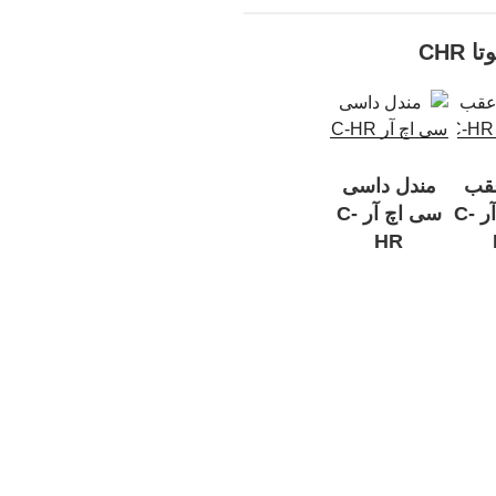
CHR
قب
مندل داسی
سی اچ آر C-
سی اچ آر C-
HR