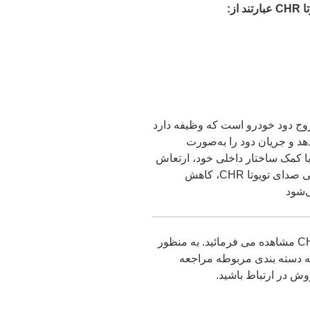
ز:
 در سیستم خروج دود خودرو است که وظیفه دارد
د و جریان دود را به‌صورت
ترل‌شده هدایت کند. منبع اگزوز تویوتا CHR با کمک ساختار داخلی خود، ارتعاش
و فشار صدای اگزوز را کم می‌کند و باعث نرمی صدای تویوتا CHR، کاهش
‌شود
در ادامه قطعات مرتبط با منبع اگزوز تویوتا CHR مشاهده می فرمائید. به منظور
 دسته بندی مربوطه مراجعه
وش در ارتباط باشید.