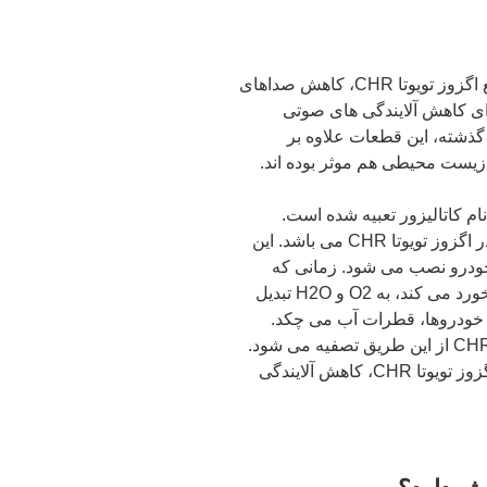
همانگونه که اشاره کردیم، نخستین وظیفه منبع اگزوز تویوتا CHR، کاهش صداهای
ای کاهش آلایندگی های صوتی
گذشته، این قطعات علاوه بر
زیست محیطی هم موثر بوده اند.
م کاتالیزور تعبیه شده است.
وظیفه کاتالیزورها حذف آلایندگی های موجود در اگزوز تویوتا CHR می باشد. این
 خودرو نصب می شود. زمانی که
CO2 موجود در موتور خودروها به کاتالیزور برخورد می کند، به O2 و H2O تبدیل
 خودروها، قطرات آب می چکد.
البته باید بدانید که نهایتا 17 درصد از دود تویوتا CHR از این طریق تصفیه می شود.
اما در هر حال می توان گفت که وظیفه منبع اگزوز تویوتا CHR، کاهش آلایندگی