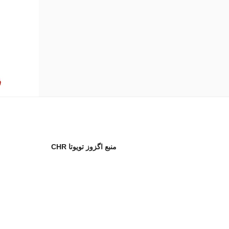
منبع اگزوز تویوتا CHR